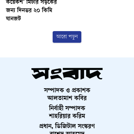
কয়েকশ’ মিটার সড়কের
জন্য দিনভর ২০ কিমি
যানজট
আরো পড়ুন
সম্পাদক ও প্রকাশক
আলতামাশ কবির
নির্বাহী সম্পাদক
শাহরিয়ার করিম
প্রধান, ডিজিটাল সংস্করণ