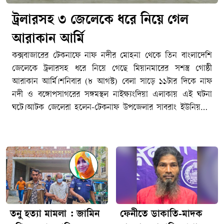
ট্রলারসহ ৩ জেলেকে ধরে নিয়ে গেল
আরাকান আর্মি
কক্সবাজারের টেকনাফে নাফ নদীর মোহনা থেকে তিন বাংলাদেশি
জেলেকে ট্রলারসহ ধরে নিয়ে গেছে মিয়ানমারের সশস্ত্র গোষ্ঠী
আরাকান আর্মি।শনিবার (৮ আগস্ট) বেলা সাড়ে ১১টার দিকে নাফ
নদী ও বঙ্গোপসাগরের সঙ্গমস্থল নাইক্ষ্যংদিয়া এলাকায় এই ঘটনা
ঘটে।আটক জেলেরা হলেন-টেকনাফ উপজেলার সাবরাং ইউনিয়নের
শাহপরীর দ্বীপ জালিয়াপাড়া এলাকার লেডা মিয়ার ছেলে জসিম উদ্দিন
(৩০), একই এলাকার মমতাজ মিয়ার ছেলে মোহাম্মদ ইসমাইল (২৭)
এবং নাম-পরিচয় না জানা এক কিশোর।স্থানীয়রা জানান, সকালে মাছ
ধরার জন্য নাফ নদীতে গেলে আরাকান আর্মির সদস্যরা ওই তিন
জেলেকে ট্রলারসহ আটকে মিয়ানমারের দিকে নিয়ে যায়। স্থানীয়দের
দাবি, এর আগেও একই এলাকা থেকে বিভিন্ন সময়ে আরও ২০
থেকে ২৫ জন জেলেকে ধরে নিয়ে যাওয়ার ঘটনা ঘটেছে।শাহপরীর
দ্বীপ জালিয়াপাড়া নৌঘাট কমিটির সভাপতি আব্দুল গণি বলেন, ‘নাফ
তনু হত্যা মামলা : জামিন
ফেনীতে ডাকাতি-মাদক