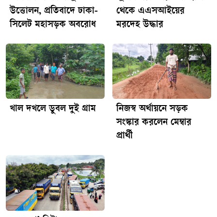
উত্তোলন, প্রতিবাদে ঢাকা-
থেকে এএসআইয়ের
সিলেট মহাসড়ক অবরোধ
মরদেহ উদ্ধার
খাল দখলে ডুবল দুই গ্রাম
নিজস্ব অর্থায়নে সড়ক
সংস্কার করলেন মেম্বার
প্রার্থী