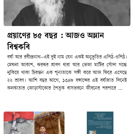
প্রয়াণের ৮৫ বছর : আজও অম্লান
বিশ্বকবি
বর্ষা আর রবীন্দ্রনাথ–এই দুই নাম যেন একই অনুভূতির এপিঠ-ওপিঠ।
মেঘলা আকাশ, ঝরঝর শ্রাবণ ধারা আর ভেজা মাটির সোঁদা গন্ধে
লুকিয়ে থাকা চিরন্তন এক শূন্যতাকে সঙ্গী করে আজ ফিরে এসেছে
২২ শ্রাবণ। আশি বছর আগে, ১৩৪৮ বঙ্গাব্দের এই বর্ষাস্নাত দিনেই
কলকাতার জোড়াসাঁকোর পৈতৃক বাসভবনে জীবনের পরপারে পাড়ি
জমিয়েছিলেন বাংলা সাহিত্যের রবি–বিশ্বকবি রবীন্দ্রনাথ ঠাকুর। আজ
তার ৮৫তম প্রয়াণ দিবস। মহাকালের আবর্তে ৮৫টি বছর পার হয়ে
গেলেও বাঙালির হৃদয়ে তিনি এতটুকু পুরোনো হননি। জীবনের
অনাবিল আনন্দ, গভীর বেদনা, বিরহ-মিলন কিংবা প্রার্থনা–মানুষের
মনস্তাত্ত্বিক প্রতিচ্ছবির প্রতিটি নিবিড় কোণে আজও তিনি একইভাবে