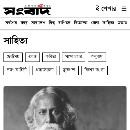
ই-পেপার
সর্বশেষ
খবর
সারাদেশ
বিশ্ব
বাণিজ্য
বিনোদন
খেলা
সাহিত্য
মতামত
সাহিত্য
ছোটগল্প
প্রবন্ধ
কবিতা
সাক্ষাৎকার
অনুবাদ
ভ্রমণ কাহিনী
গ্রন্থালোচনা
মুক্তগদ্য
বিশেষ সংখ্যা