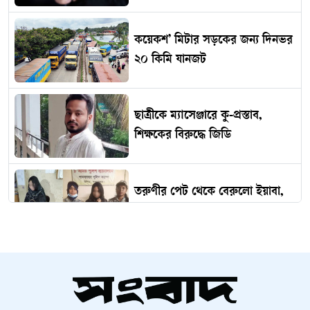
কয়েকশ’ মিটার সড়কের জন্য দিনভর
২০ কিমি যানজট
ছাত্রীকে ম্যাসেঞ্জারে কু-প্রস্তাব,
শিক্ষকের বিরুদ্ধে জিডি
তরুণীর পেট থেকে বেরুলো ইয়াবা,
অতঃপর...
ভারত থেকে ২ টন টিয়ার শেল
আমদানি