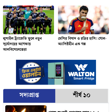
লুসাইল ট্র্যাজেডি ভুলে নতুন
মেসির বিষাদ ও রদ্রির হাসি: গোল-
সূর্যোদয়ের অপেক্ষায়
অ্যাসিস্টহীন এক গল্প
আলবিসেলেস্তেরা
সদ্যপ্রাপ্ত
শীর্ষ ১০