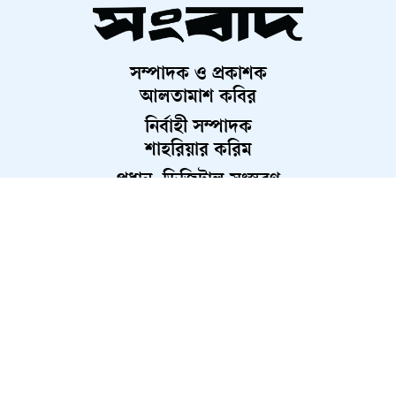
উদ্বোধন ১৬ আগস্ট
সম্পাদক ও প্রকাশক
চব্বিশের জুলাই: রাষ্ট্র রূপান্তরের
আলতামাশ কবির
যুগসন্ধি
নির্বাহী সম্পাদক
শাহরিয়ার করিম
প্রধান, ডিজিটাল সংস্করণ
চলচ্চিত্র প্রযোজক-পরিবেশক সমিতির
রাশেদ আহমেদ
নির্বাচন স্থগিত
মুন্সিগঞ্জে সাংবাদিকের বিরুদ্ধে
মামলার প্রতিবাদে ক্ষোভ
About Us
Contact Us
Terms And Condition
রাতের আঁধারে কৃষকের স্বপ্ন শেষ
Privacy Policy
Advertisement
Career
অনাহারে সৌদি প্রবাসীর মৃত্যু,