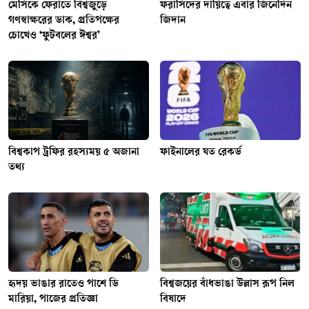
মেসিকে ফেরাতে বিশ্বজুড়ে
ফরাসিদের দায়িত্বে এবার জিনেদিন
গণস্বাক্ষরের ডাক, প্রতিপক্ষের
জিদান
চোখেও ‘ফুটবলের ঈশ্বর’
বিশ্বকাপ ট্রফির রহস্যময় ৫ অজানা
ফাইনালের যত রেকর্ড
তথ্য
হৃদয় ভাঙার রাতেও পাশে ডি
বিশ্বজয়ের বাঁধভাঙা উল্লাস রূপ নিল
মারিয়া, পাজের প্রতিজ্ঞা
বিষাদে