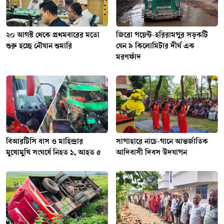
২০ আগস্ট থেকে প্রথমবারের মতো
জিরো পয়েন্ট-হরিরামপুর সড়কটি
শুরু হচ্ছে নৌযান শুমারি
যেন ৯ কিলোমিটার দীর্ঘ এক
মরণফাঁদ
বিআরটিসি বাস ও মাহিন্দ্রার
সাপাহারে নাচে-গানে আন্তর্জাতিক
মুখোমুখি সংঘর্ষে নিহত ১, আহত ৫
আদিবাসী দিবস উদযাপন