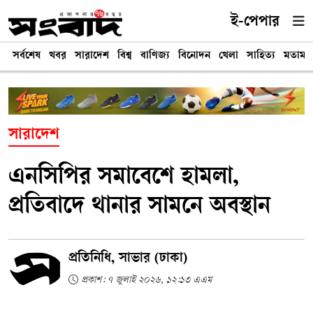
ই-পেপার
সর্বশেষ
খবর
সারাদেশ
বিশ্ব
বাণিজ্য
বিনোদন
খেলা
সাহিত্য
মতামত
সারাদেশ
এনসিপির সমাবেশে হামলা,
প্রতিবাদে থানার সামনে অবস্থান
প্রতিনিধি, সাভার (ঢাকা)
প্রকাশ: ৭ জুলাই ২০২৬, ১২:১৩ এএম