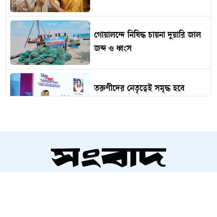
গোয়ালন্দে নিষিদ্ধ চায়না দুয়ারি জাল
জব্দ ও ধ্বংস
তরুণীদের নেতৃত্বেই সমৃদ্ধ হবে
আগামীর বাংলাদেশ
মোদী সরকারের নতুন পদক্ষেপ ঘিরে
ঘোর সংশয়
সম্পাদক ও প্রকাশক
আলতামাশ কবির
পাঁচ শো শেষে দেশে ফিরছেন মিমি
নির্বাহী সম্পাদক