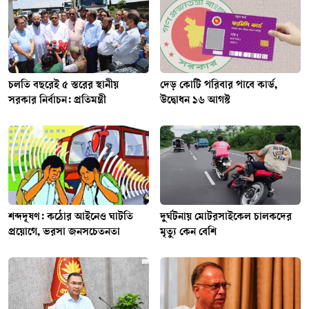
চলতি বছরেই ৫ স্তরের স্থানীয়
দেড় কোটি পরিবার পাবে কার্ড,
সরকার নির্বাচন: প্রতিমন্ত্রী
উদ্বোধন ১৬ আগস্ট
শব্দদূষণ: কঠোর আইনেও ঘাটতি
দুর্ঘটনায় মোটরসাইকেল চালকদের
প্রয়োগে, ভরসা জনসচেতনতা
মৃত্যু কেন বেশি