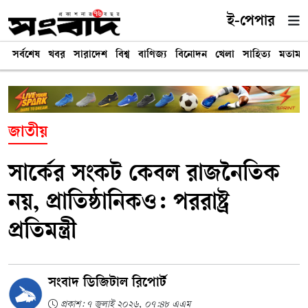
ই-পেপার
সর্বশেষ
খবর
সারাদেশ
বিশ্ব
বাণিজ্য
বিনোদন
খেলা
সাহিত্য
মতামত
জাতীয়
সার্কের সংকট কেবল রাজনৈতিক
নয়, প্রাতিষ্ঠানিকও: পররাষ্ট্র
প্রতিমন্ত্রী
সংবাদ ডিজিটাল রিপোর্ট
প্রকাশ: ৭ জুলাই ২০২৬, ০৭:৪৮ এএম