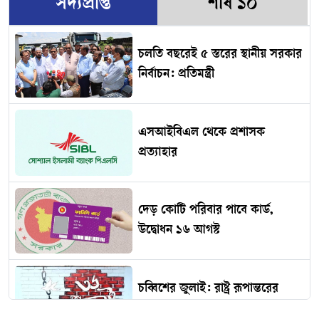
সদ্যপ্রাপ্ত
শীর্ষ ১০
চলতি বছরেই ৫ স্তরের স্থানীয় সরকার
নির্বাচন: প্রতিমন্ত্রী
এসআইবিএল থেকে প্রশাসক
প্রত্যাহার
দেড় কোটি পরিবার পাবে কার্ড,
উদ্বোধন ১৬ আগস্ট
চব্বিশের জুলাই: রাষ্ট্র রূপান্তরের
যুগসন্ধি