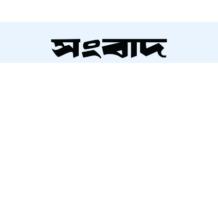
চলচ্চিত্র প্রযোজক-পরিবেশক সমিতির
নির্বাচন স্থগিত
সম্পাদক ও প্রকাশক
মুন্সিগঞ্জে সাংবাদিকের বিরুদ্ধে
আলতামাশ কবির
মামলার প্রতিবাদে ক্ষোভ
নির্বাহী সম্পাদক
শাহরিয়ার করিম
প্রধান, ডিজিটাল সংস্করণ
রাতের আঁধারে কৃষকের স্বপ্ন শেষ
রাশেদ আহমেদ
অনাহারে সৌদি প্রবাসীর মৃত্যু,
দালালদের বিচারের দাবিতে থানা
ঘেরাও
গণভোটের রায় বাস্তবায়ন না হওয়া
About Us
Contact Us
Terms And Condition