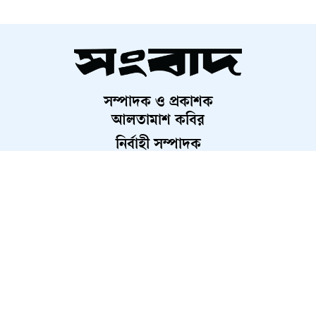
ছাগল দিয়ে শুরু, আজ ১২ লাখ
টাকার সম্পদের মালিক আরতি মার্ডি
সম্পাদক ও প্রকাশক
বিরোধী দল আওয়ামী লীগের ভাষায়
আলতামাশ কবির
কথা বলছে : মির্জা ফখরুল
নির্বাহী সম্পাদক
শাহরিয়ার করিম
প্রধান, ডিজিটাল সংস্করণ
ট্রাক্টর-সিএনজির সংঘর্ষে ভাঙল
রাশেদ আহমেদ
বিদ্যুতের খুঁটি, আহত ৫
অনলাইন জুয়ার প্রতিবাদ করায়
কলেজশিক্ষককে কুপিয়ে জখম
About Us
Contact Us
Terms And Condition
জলবায়ু পরিবর্তনে মারাত্মক হুমকির