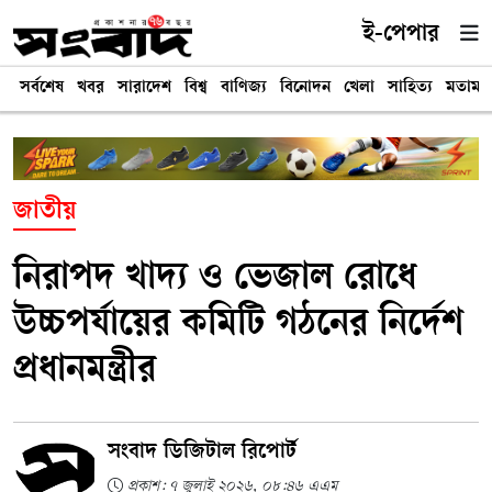
ই-পেপার
সর্বশেষ
খবর
সারাদেশ
বিশ্ব
বাণিজ্য
বিনোদন
খেলা
সাহিত্য
মতামত
জাতীয়
নিরাপদ খাদ্য ও ভেজাল রোধে
উচ্চপর্যায়ের কমিটি গঠনের নির্দেশ
প্রধানমন্ত্রীর
সংবাদ ডিজিটাল রিপোর্ট
প্রকাশ: ৭ জুলাই ২০২৬, ০৮:৪৬ এএম