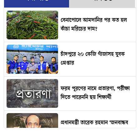
বেনাপোলে আমদানির পর কত হল
কাঁচা মরিচের দাম?
চাঁদপুরে ২০ কেজি গাঁজাসহ যুবক
গ্রেপ্তার
ফরম পূরণের নামে প্রতারণা, পরীক্ষা
দিতে পারেননি ছয় শিক্ষার্থী
প্রধানমন্ত্রী তারেক রহমান ‘জনবান্ধব
নেতা’ : ভারতীয় হাইকমিশনার