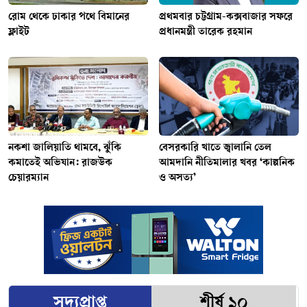
রোম থেকে ঢাকার পথে বিমানের
প্রথমবার চট্টগ্রাম-কক্সবাজার সফরে
ফ্লাইট
প্রধানমন্ত্রী তারেক রহমান
নকশা জালিয়াতি থামবে, ঝুঁকি
বেসরকারি খাতে জ্বালানি তেল
কমাতেই অভিযান: রাজউক
আমদানি নীতিমালার খবর ‘কাল্পনিক
চেয়ারম্যান
ও অসত্য’
সদ্যপ্রাপ্ত
শীর্ষ ১০