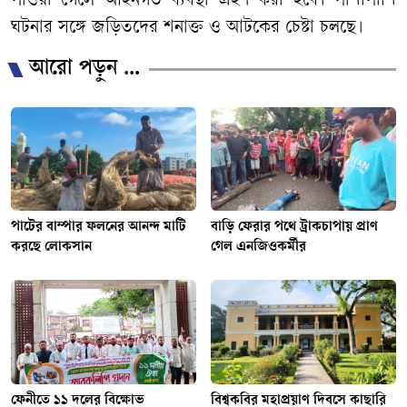
পাওয়া গেলে আইনগত ব্যবস্থা গ্রহণ করা হবে। পাশাপাশি
ঘটনার সঙ্গে জড়িতদের শনাক্ত ও আটকের চেষ্টা চলছে।
আরো পড়ুন ...
পাটের বাম্পার ফলনের আনন্দ মাটি
বাড়ি ফেরার পথে ট্রাকচাপায় প্রাণ
করছে লোকসান
গেল এনজিওকর্মীর
ফেনীতে ১১ দলের বিক্ষোভ
বিশ্বকবির মহাপ্রয়াণ দিবসে কাছারি