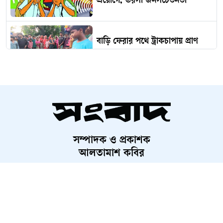
প্রয়োগে, ভরসা জনসচেতনতা
বাড়ি ফেরার পথে ট্রাকচাপায় প্রাণ
গেল এনজিওকর্মীর
ফেনীতে ১১ দলের বিক্ষোভ
সম্পাদক ও প্রকাশক
বিশ্বকবির মহাপ্রয়াণ দিবসে কাছারি
আলতামাশ কবির
বাড়িতে নীরবতা
নির্বাহী সম্পাদক
শাহরিয়ার করিম
প্রধান, ডিজিটাল সংস্করণ
কক্সবাজারে অতিরিক্ত ভাড়া আদায়ে
রাশেদ আহমেদ
জিপ সিন্ডিকেট, অভিযানে জরিমানা