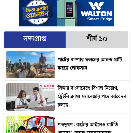
সদ্যপ্রাপ্ত
শীর্ষ ১০
পাটের বাম্পার ফলনের আনন্দ মাটি
করছে লোকসান
সিঙ্গার বাংলাদেশে বিশাল নিয়োগ,
ট্রেইনি ব্র্যাঞ্চ ম্যানেজার পদে আবেদন
চলছে
শব্দদূষণ: কঠোর আইনেও ঘাটতি