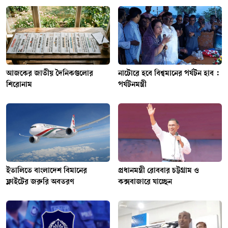
আজকের জাতীয় দৈনিকগুলোর
নাটোরে হবে বিশ্বমানের পর্যটন হাব :
শিরোনাম
পর্যটনমন্ত্রী
ইতালিতে বাংলাদেশ বিমানের
প্রধানমন্ত্রী রোববার চট্টগ্রাম ও
ফ্লাইটের জরুরি অবতরণ
কক্সবাজারে যাচ্ছেন