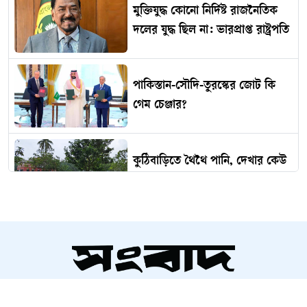
মুক্তিযুদ্ধ কোনো নির্দিষ্ট রাজনৈতিক
দলের যুদ্ধ ছিল না: ভারপ্রাপ্ত রাষ্ট্রপতি
পাকিস্তান-সৌদি-তুরস্কের জোট কি
গেম চেঞ্জার?
কুঠিবাড়িতে থৈথৈ পানি, দেখার কেউ
নেই?
নাটোরে বাস-ভুটভুটি সংঘর্ষে দুই
ভাইসহ নিহত ৩
সম্পাদক ও প্রকাশক
চুনারুঘাটে জমি বিবাদে যুবককে