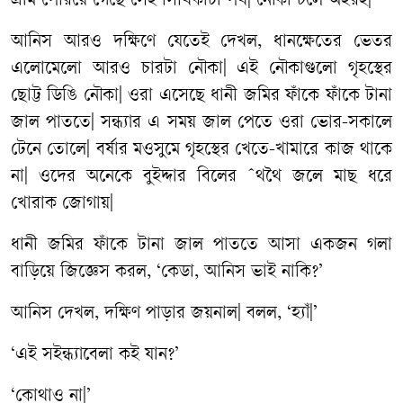
গ্রাম
পেরিয়ে
গেছে
সেই
সিঁথিকাটা
পথ
|
নৌকা
চলে
অহরহ
|
আনিস
আরও
দক্ষিণে
যেতেই
দেখল
,
ধানক্ষেতের
ভেতর
এলোমেলো
আরও
চারটা
নৌকা
|
এই
নৌকাগুলো
গৃহস্থের
ছোট্ট
ডিঙি
নৌকা
|
ওরা
এসেছে
ধানী
জমির
ফাঁকে
ফাঁকে
টানা
জাল
পাততে
|
সন্ধ্যার
এ
সময়
জাল
পেতে
ওরা
ভোর
-
সকালে
টেনে
তোলে
|
বর্ষার
মওসুমে
গৃহস্থের
খেতে
-
খামারে
কাজ
থাকে
না
|
ওদের
অনেকে
বুইদ্দার
বিলের
ˆ
থথৈ
জলে
মাছ
ধরে
খোরাক
জোগায়
|
ধানী
জমির
ফাঁকে
টানা
জাল
পাততে
আসা
একজন
গলা
বাড়িয়ে
জিজ্ঞেস
করল
, ‘
কেডা
,
আনিস
ভাই
নাকি
?’
আনিস
দেখল
,
দক্ষিণ
পাড়ার
জয়নাল
|
বলল
, ‘
হ্যাঁ
|’
‘
এই
সইন্ধ্যাবেলা
কই
যান
?’
‘
কোথাও
না
|’