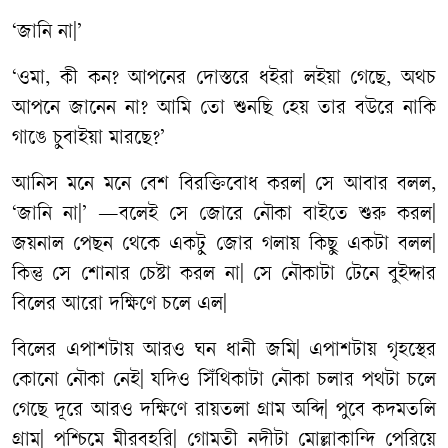
‘
জানি
না
|’
‘
ওমা
,
কী
কন
?
আপনের
দোস্তরে
ধইরা
লইয়া
গেছে
,
অথচ
আপনে
জানেন
না
?
আমি
তো
শুনছি
হেয়
তার
বউরে
নাকি
গাঙে
চুবাইয়া
মারছে
?’
আনিস
মনে
মনে
বেশ
বিরক্তিবোধ
করল
|
সে
আবার
বলল
,
‘
জানি
না
|’ —
বলেই
সে
জোরে
নৌকা
বাইতে
শুরু
করল
|
জয়নাল
পেছন
থেকে
একটু
জোর
গলায়
কিছু
একটা
বলল
|
কিন্তু
সে
শোনার
চেষ্টা
করল
না
|
সে
নৌকাটা
টেনে
বুইদ্দার
বিলের
আরো
দক্ষিণে
চলে
এল
|
বিলের
এপাশটায়
আরও
ঘন
ধানী
জমি
|
এপাশটায়
গৃহস্থের
কোনো
নৌকা
নেই
|
যদিও
সিঁথিকাটা
নৌকা
চলার
পথটা
চলে
গেছে
দূরে
আরও
দক্ষিণে
রায়তলা
গ্রাম
অব্দি
|
পুবে
কদমতলি
গ্রাম
|
পশ্চিমে
মীরবহরি
|
গোমতী
নদীটা
মোল্লাকান্দি
পেরিয়ে