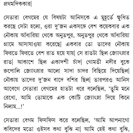
প্রথমদিককার
|
সেতারা
বেগমের
যে
বিষয়টা
আনিসকে
এ
মুহূর্তে
ক্ষুধিত
করছে
সেটা
হলো
,
ওরা
দু
’
জন
একসঙ্গে
বেশ
কয়েকবার
এক
নৌকায়
আঁধারিয়া
থেকে
অনুতপুর
,
অনুতপুর
থেকে
আঁধারিয়া
গ্রামে
আসাযাওয়া
করেছে
|
একবার
তো
তাদের
নৌকায়
ফিরতে
ফিরতে
বেশ
রাত
হয়ে
যায়
|
সে
রাতটা
ছিল
জ্যোৎস্নার
রাত
|
আকাশে
ছিল
একাদশী
চাঁদ
|
গোমতী
নদীর
বুকে
রুপোলি
জ্যোৎস্নার
আলো
সাদা
চাদর
বিছিয়ে
দিয়েছিল
|
নৌকায়
তাদের
দু
’
জন
বাদে
বশির
ছিল
|
তারপরও
আনিস
আবেগে
সেতারা
বেগমের
হাতটা
ধরে
বলেছিল
, ‘
তুমি
মনে
রেখো
,
আমি
তোমাকে
এক
কোটি
জ্যোৎস্না
দিয়ে
কিনে
নিলাম
...!’
সেতারা
বেগম
ফিসফিস
করে
বলেছিল
, ‘
আমি
আপনাগো
কবিদের
মতো
ওইসব
কথা
বুঝি
না
|
আমি
হেই
কথা
বুঝি
,