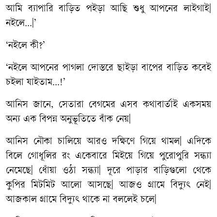
আমি
ব্যাপারি
বাড়িত
পইড়া
আছি
শুধু
আপনের
লাইগাই
|
নইলে
...|’
‘
নইলে
কী
?’
‘
নইলে
আপনের
পাগলা
দোস্তরে
ছাইড়া
বাপের
বাড়িত
কবেই
চইলা
যাইতাম
...!’
আনিস
জানে
,
সেতারা
বেগমের
এসব
কথাবার্তাই
একসময়
অন্য
এক
বিপন্ন
অনুভূতিতে
বাঁক
নেয়
|
আনিস
নৌকা
চালিয়ে
আরও
দক্ষিণে
গিয়ে
থামল
|
এদিকে
বিলে
গোধূলির
রং
একেবারে
মিইয়ে
গিয়ে
পুরোপুরি
সন্ধ্যা
নেমেছে
|
ধোঁয়া
ওঠা
সন্ধ্যা
|
দূরে
পাড়ার
বাড়িগুলো
থেকে
কুপির
মিটমিট
আলো
আসছে
|
আজও
গ্রামে
বিদ্যুৎ
নেই
|
আজকাল
গ্রামে
বিদ্যুৎ
থাকে
না
বললেই
চলে
|