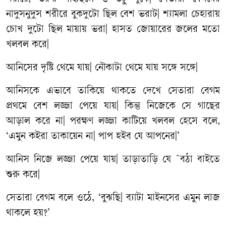
নাদুসনুদুস
শরীরে
বুকদুটো
ছিল
বেশ
ভরাট
|
শ্যামলা
চেহারায়
চোখ
দুটো
ছিল
মায়ায়
ভরা
|
হাসত
জোয়ারের
জলের
মতো
খলবল
করে
|
আনিসের
দৃষ্টি
থেমে
যায়
|
নৌকাটা
থেমে
যায়
সঙ্গে
সঙ্গে
|
আনিসকে
এভাবে
তাকিয়ে
থাকতে
দেখে
সেতারা
বেগম
প্রথমে
বেশ
লজ্জা
পেয়ে
যায়
|
কিন্তু
নিজেকে
সে
গাছের
আড়াল
করে
না
|
পরক্ষণ
লজ্জা
কাটিয়ে
খলবল
হেসে
বলে
,
‘
এমুন
কইরা
তাকায়েন
না
|
পাপ
হইব
যে
আপনের
|’
আনিস
নিজে
লজ্জা
পেয়ে
যায়
|
তাড়াতাড়ি
যে
ˆ
বঠা
বাইতে
শুরু
করে
|
সেতারা
বেগম
বলে
ওঠে
, ‘
বুঝছি
|
ব্যাটা
মাইনসের
এমুন
লাজ
থাকলে
হয়
?’