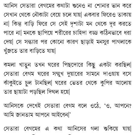
আনিস
সেতারা
বেগমের
কথাটা
শুনেও
না
শোনার
ভান
করে
সেখান
থেকে
নৌকাটা
বেয়ে
চলে
যায়
|
একবার
ফিরেও
তাকায়
না
|
কিন্তু
বাড়ি
ফিরে
সে
সেই
দৃশ্যটা
মন
থেকে
দূর
করতে
পারে
না
|
মনকে
ছাপিয়ে
শরীরের
চাহিদা
বড্ড
কঠিনভাবে
ধরা
দেয়
|
সে
সন্ধ্যার
পর
কোনো
কারণ
ছাড়াই
মনসুর
পাগলাকে
খুঁজতে
তার
বাড়িতে
যায়
|
কমলা
খাতুন
তখন
ঘরের
পিছদোরে
কিছু
একটা
করছিল
|
সেতারা
বেগম
ঘরের
সম্মুখ
দুয়ারের
সামনে
দাওয়ায়
বসে
কাঁকুইতে
চুল
টানছিল
|
ঘরের
ভেতর
থেকে
কুপির
আলোয়
তার
ছায়াটা
পড়ছিল
দিঘল
হয়ে
|
আনিসকে
দেখেই
সেতারা
বেগম
বলে
ওঠে
, ‘
ও
,
আপনে
?
আমি
জানতাম
আপনে
আইবেন
|’
সেতারা
বেগমের
এ
কথা
আনিসের
গলা
শুকিয়ে
যায়
|