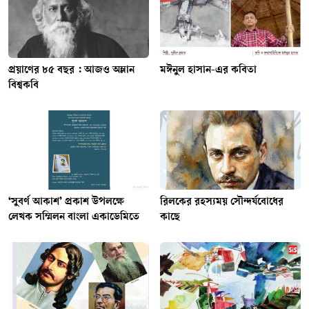
প্রয়াণের ৮৫ বছর : আজও অম্লান
মঈনুল হাসান-এর কবিতা
বিশ্বকবি
‘সুবর্ণ আকাশ’ প্রকাশ উপলক্ষে
রিলকের রহস্যময় সৌন্দর্যবোধের
লেখক সম্মিলন বাংলা একাডেমিতে
কাছে