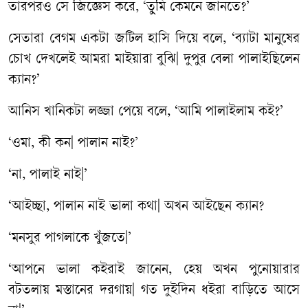
তারপরও
সে
জিজ্ঞেস
করে
, ‘
তুমি
কেমনে
জানতে
?’
সেতারা
বেগম
একটা
জটিল
হাসি
দিয়ে
বলে
, ‘
ব্যাটা
মানুষের
চোখ
দেখলেই
আমরা
মাইয়ারা
বুঝি
|
দুপুর
বেলা
পালাইছিলেন
ক্যান
?’
আনিস
খানিকটা
লজ্জা
পেয়ে
বলে
, ‘
আমি
পালাইলাম
কই
?’
‘
ওমা
,
কী
কন
|
পালান
নাই
?’
‘
না
,
পালাই
নাই
|’
‘
আইচ্ছা
,
পালান
নাই
ভালা
কথা
|
অখন
আইছেন
ক্যান
?
‘
মনসুর
পাগলাকে
খুঁজতে
|’
‘
আপনে
ভালা
কইরাই
জানেন
,
হেয়
অখন
পুনোয়ারার
বটতলায়
মস্তানের
দরগায়
|
গত
দুইদিন
ধইরা
বাড়িতে
আসে