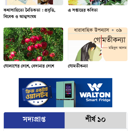
কথাসাহিত্যে নৈতিকতা : প্রবৃত্তি,
এ সপ্তাহের কবিতা
বিবেক ও আত্মসংযম
গোলাপের দেশে, বেদানার দেশে
গোমতীকন্যা
সদ্যপ্রাপ্ত
শীর্ষ ১০