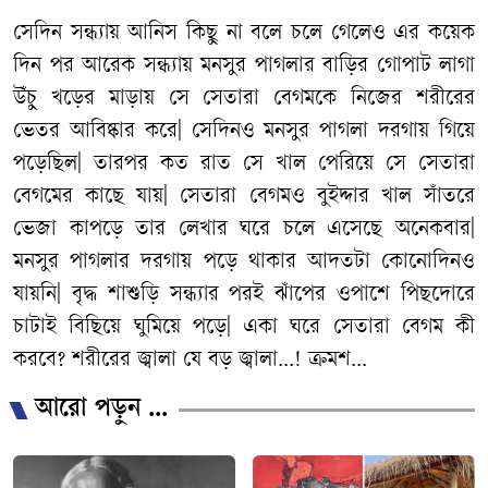
সেদিন
সন্ধ্যায়
আনিস
কিছু
না
বলে
চলে
গেলেও
এর
কয়েক
দিন
পর
আরেক
সন্ধ্যায়
মনসুর
পাগলার
বাড়ির
গোপাট
লাগা
উঁচু
খড়ের
মাড়ায়
সে
সেতারা
বেগমকে
নিজের
শরীরের
ভেতর
আবিষ্কার
করে
|
সেদিনও
মনসুর
পাগলা
দরগায়
গিয়ে
পড়েছিল
|
তারপর
কত
রাত
সে
খাল
পেরিয়ে
সে
সেতারা
বেগমের
কাছে
যায়
|
সেতারা
বেগমও
বুইদ্দার
খাল
সাঁতরে
ভেজা
কাপড়ে
তার
লেখার
ঘরে
চলে
এসেছে
অনেকবার
|
মনসুর
পাগলার
দরগায়
পড়ে
থাকার
আদতটা
কোনোদিনও
যায়নি
|
বৃদ্ধ
শাশুড়ি
সন্ধ্যার
পরই
ঝাঁপের
ওপাশে
পিছদোরে
চাটাই
বিছিয়ে
ঘুমিয়ে
পড়ে
|
একা
ঘরে
সেতারা
বেগম
কী
করবে
?
শরীরের
জ্বালা
যে
বড়
জ্বালা
...!
ক্রমশ...
আরো পড়ুন ...