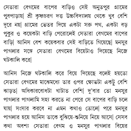
সেতারা
বেগমের
বাপের
বাড়িও
সেই
অনুতপুর
গ্রামের
পুবপাড়ায়
|
শ্রী
কৃষ্ণচরণ
দত্ত
উচ্চবিদ্যালয়
থেকে
খুব
বেশি
দূরে
নয়
|
গ্রামের
ভেতর
দিয়ে
একটা
সরু
পথ
,
একটা
বড়
পুকুর
ও
কয়েকটা
বাড়ি
পেরোলেই
সেতারা
বেগমের
বাপের
বাড়ি
|
আনিস
বেশ
কয়েকবার
সেই
বাড়িতে
গিয়েছে
|
মনসুর
পাগলার
সঙ্গে
সেতারা
বেগমের
বিয়েটাও
দিয়েছে
নিজে
ঘটকালি
করে
|
আনিস
নিজে
ঘটকালি
করে
বিয়ে
দিয়েছে
বলেই
হয়তো
সেতারা
বেগমের
মাঝেমধ্যে
তার
ওপর
ক্ষোভটা
একটু
বেশি
ঝাড়ত
|
অধিকারবোধটা
খাটাত
বেশি
|
দু
’
বার
তো
মনসুর
পাগলার
পাগলামি
সহ্য
করতে
না
পেরে
সে
বাপের
বাড়ি
চলে
যায়
|
সংসার
করবে
না
এমন
কথাও
তোলে
|
পরে
মনসুর
পাগলার
হয়ে
আনিস
তাকে
বুঝিয়ে
-
শুনিয়ে
নিয়ে
আসে
|
সেসব
কথা
অবশ্য
সেতারা
বেগম
ও
মনসুর
পাগলার
বিয়ের