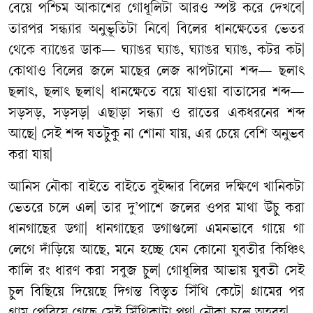
বেয়ে
পশ্চিম
আকাশের
গোধূলিটা
আরও
স্পষ্ট
করে
দেখবে
|
তারপর
সন্ধ্যার
অনুভূতিটা
নিবে
|
বিলের
ধানক্ষেতের
ভেতর
থেকে
ব্যাঙের
ডাক
—
ঘ্যাঙর
ঘ্যাঙ
,
ঘ্যাঙর
ঘ্যাঙ
,
কটর
কট
|
কোথাও
বিলের
জলে
মাছের
লেজ
ঝাপটানো
শব্দ
—
ছলাৎ
ছলাৎ
,
ছলাৎ
ছলাৎ
|
ধানক্ষেতে
বয়ে
যাওয়া
বাতাসের
শব্দ
—
সড়সড়
,
সড়সড়
|
এছাড়া
সন্ধ্যা
ও
রাতের
একধরনের
শব্দ
আছে
|
সেই
শব্দ
যতটুকু
না
শোনা
যায়
,
এর
চেয়ে
বেশি
অনুভব
করা
যায়
|
আনিস
নৌকা
বাইতে
বাইতে
বুইদ্দার
বিলের
দক্ষিণে
খানিকটা
ভেতরে
চলে
এল
|
তার
দু
’
পাশে
জলের
ওপর
মাথা
উঁচু
করা
ধানগাছের
ডগা
|
ধানগাছের
ডগাগুলো
এমনভাবে
গায়ে
গা
লেগে
দাঁড়িয়ে
আছে
,
মনে
হচ্ছে
যেন
কোনো
যুবতীর
কিঞ্চিৎ
কালি
রং
ধারণ
করা
সবুজ
চুল
|
গোধূলির
আভায়
যুবতী
সেই
চুল
বিছিয়ে
দিয়েছে
দিগন্ত
বিস্তৃত
সিঁথি
কেটে
|
গ্রামের
পর