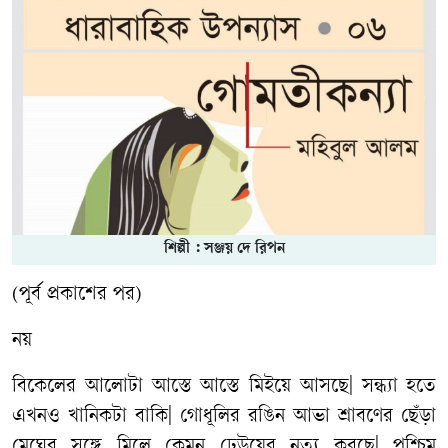
শিল্পী : সঞ্জয় দে রিপন
(
পূর্ব
প্রকাশের
পর
)
নয়
বিকেলের
আলোটা
আস্তে
আস্তে
মিইয়ে
আসছে
|
সন্ধ্যা
হতে
এখনও
খানিকটা
বাকি
|
গোধূলির
রঙিন
আভা
শ্রাবণের
ছেঁড়া
মেঘের
সঙ্গে
মিলে
কেমন
ঢেউয়ের
নৃত্য
করছে
|
পশ্চিম