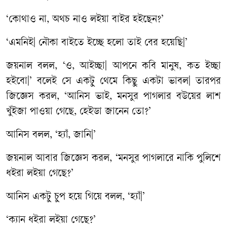
‘
কোথাও
না
,
অথচ
নাও
লইয়া
বাইর
হইছেন
?’
‘
এমনিই
|
নৌকা
বাইতে
ইচ্ছে
হলো
তাই
বের
হয়েছি
|’
জয়নাল
বলল
, ‘
ও
,
আইচ্ছা
|
আপনে
কবি
মানুষ
,
কত
ইচ্ছা
হইবো
|’
বলেই
সে
একটু
থেমে
কিছু
একটা
ভাবল
|
তারপর
জিজ্ঞেস
করল
, ‘
আনিস
ভাই
,
মনসুর
পাগলার
বউয়ের
লাশ
খুঁইজা
পাওয়া
গেছে
,
হেইডা
জানেন
তো
?’
আনিস
বলল
, ‘
হ্যাঁ
,
জানি
|’
জয়নাল
আবার
জিজ্ঞেস
করল
, ‘
মনসুর
পাগলারে
নাকি
পুলিশে
ধইরা
লইয়া
গেছে
?’
আনিস
একটু
চুপ
হয়ে
গিয়ে
বলল
, ‘
হ্যাঁ
|’
‘
ক্যান
ধইরা
লইয়া
গেছে
?’