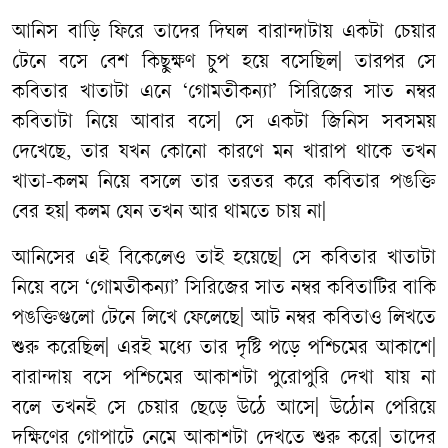
আনিস
বাড়ি
ফিরে
তাদের
দিঘল
বারান্দাটায়
একটা
চেয়ার
টেনে
বসে
বেশ
কিছুক্ষণ
চুপ
হয়ে
বসেছিল
|
তারপর
সে
কবিতার
খাতাটা
এনে
‘
গোমতীকন্যা
’
সিরিজের
সাত
নম্বর
কবিতাটা
নিয়ে
আবার
বসে
|
সে
একটা
জিনিস
সবসময়
দেখেছে
,
তার
যখন
কোনো
কারণে
মন
খারাপ
থাকে
তখন
খাতা
-
কলম
নিয়ে
বসলে
তার
তরতর
করে
কবিতার
পঙক্তি
বের
হয়
|
কলম
যেন
তখন
আর
থামতে
চায়
না
|
আনিসের
এই
বিকেলেও
তাই
হয়েছে
|
সে
কবিতার
খাতাটা
নিয়ে
বসে
‘
গোমতীকন্যা
’
সিরিজের
সাত
নম্বর
কবিতাটির
বাকি
পঙক্তিগুলো
টেনে
লিখে
ফেলেছে
|
আট
নম্বর
কবিতাও
লিখতে
শুরু
করেছিল
|
এরই
মধ্যে
তার
দৃষ্টি
পড়ে
পশ্চিমের
আকাশে
|
বারান্দায়
বসে
পশ্চিমের
আকাশটা
পুরোপুরি
দেখা
যায়
না
বলে
তখনই
সে
চেয়ার
ছেড়ে
উঠে
আসে
|
উঠোন
পেরিয়ে
দক্ষিণের
গোপাটে
নেমে
আকাশটা
দেখতে
শুরু
করে
|
তাদের