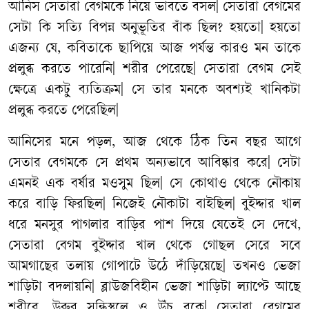
আনিস
সেতারা
বেগমকে
নিয়ে
ভাবতে
বসল
|
সেতারা
বেগমের
সেটা
কি
সত্যি
বিপন্ন
অনুভূতির
বাঁক
ছিল
?
হয়তো
|
হয়তো
এজন্য
যে
,
কবিতাকে
ছাপিয়ে
আজ
পর্যন্ত
কারও
মন
তাকে
প্রলুব্ধ
করতে
পারেনি
|
শরীর
পেরেছে
|
সেতারা
বেগম
সেই
ক্ষেত্রে
একটু
ব্যতিক্রম
|
সে
তার
মনকে
অবশ্যই
খানিকটা
প্রলুব্ধ
করতে
পেরেছিল
|
আনিসের
মনে
পড়ল
,
আজ
থেকে
ঠিক
তিন
বছর
আগে
সেতার
বেগমকে
সে
প্রথম
অন্যভাবে
আবিষ্কার
করে
|
সেটা
এমনই
এক
বর্ষার
মওসুম
ছিল
|
সে
কোথাও
থেকে
নৌকায়
করে
বাড়ি
ফিরছিল
|
নিজেই
নৌকাটা
বাইছিল
|
বুইদ্দার
খাল
ধরে
মনসুর
পাগলার
বাড়ির
পাশ
দিয়ে
যেতেই
সে
দেখে
,
সেতারা
বেগম
বুইদ্দার
খাল
থেকে
গোছল
সেরে
সবে
আমগাছের
তলায়
গোপাটে
উঠে
দাঁড়িয়েছে
|
তখনও
ভেজা
শাড়িটা
বদলায়নি
|
ব্লাউজবিহীন
ভেজা
শাড়িটা
ল্যাপ্টে
আছে
শরীরে
,
উরুর
সন্ধিস্থলে
ও
উঁচু
বুকে
|
সেতারা
বেগমের