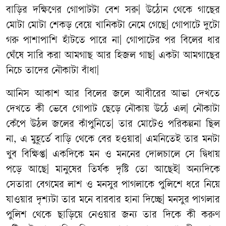
বাড়ির
দক্ষিণের
গোপাটটা
বেশ
সরু
|
উঠোন
থেকে
গাছের
মোটা
মোটা
শেকড়
বেয়ে
খানিকটা
নেমে
গেছে
|
গোপাটে
দুটো
গরু
পাশাপাশি
হাঁটতে
পারে
না
|
গোপাটের
পর
বিলের
ধার
ঘেঁষে
সারি
করা
আমগাছ
আর
হিজল
গাছ
|
একটা
আমগাছের
নিচে
তাদের
নৌকাটা
বাঁধা
|
আনিস
আকাশ
আর
বিলের
জলে
আবীরের
আভা
দেখতে
দেখতে
কী
ভেবে
গোপাট
ছেড়ে
নৌকায়
উঠে
এল
|
নৌকাটা
কেঁপে
উঠল
জলের
কাঁপুনিতে
|
তার
মোটেও
পরিকল্পনা
ছিল
না
,
এ
মুহূর্তে
বাড়ি
থেকে
বের
হওয়ার
|
এমনিতেই
তার
মনটা
খুব
বিক্ষিপ্ত
|
একদিকে
মন
ও
মননের
দোলচালে
সে
দ্বিধায়
পড়ে
আছে
|
মানুষের
তির্যক
দৃষ্টি
তো
আছেই
|
অন্যদিকে
সেতারা
বেগমের
লাশ
ও
মনসুর
পাগলাকে
পুলিশে
ধরে
নিয়ে
যাওয়ার
দৃশ্যটা
তার
মনে
বারবার
হানা
দিচ্ছে
|
মনসুর
পাগলার
পুলিশ
থেকে
ছাড়িয়ে
নেওয়ার
জন্য
তার
দিকে
কী
করুণ