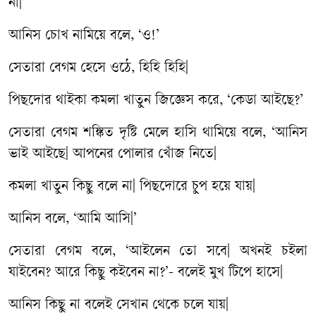
না
|’
আনিস
চোখ
নামিয়ে
বলে
, ‘
ও
!’
সেতারা
বেগম
হেসে
ওঠে
,
হিহি
হিহি
|
পিছদোর
থাইকা
কমলা
খাতুন
জিজ্ঞেস
করে
, ‘
কেডা
আইছে
?’
সেতারা
বেগম
শঙ্কিত
দৃষ্টি
মেলে
হাসি
থামিয়ে
বলে
, ‘
আনিস
ভাই
আইছে
|
আপনের
পোলার
খোঁজ
নিতে
|
কমলা
খাতুন
কিছু
বলে
না
|
পিছদোরে
চুপ
হয়ে
যায়
|
আনিস
বলে
, ‘
আমি
আসি
|’
সেতারা
বেগম
বলে
, ‘
আইলেন
তো
সবে
|
অখনই
চইলা
যাইবেন
?
আরে
কিছু
কইবেন
না
?’-
বলেই
মুখ
টিপে
হাসে
|
আনিস
কিছু
না
বলেই
সেখান
থেকে
চলে
যায়
|