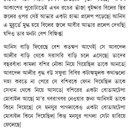
আকাশের
পুরোটাতেই
এখন
রঙের
ভাঁজ
|
বুইদ্দার
বিলের
স্থির
জলের
ওপর
সেই
আভার
একটা
হাল্কা
প্রলেপ
পড়েছে
|
আনিস
এ
মুহূর্তে
মুগ্ধ
হয়ে
বিলের
জলে
আবীর
আভার
প্রলেপ
দেখছি
|
যদিও
তার
মনটা
বেশ
বিক্ষিপ্ত
|
আনিস
বাড়ি
ফিরেছে
বেশ
কতক্ষণ
আগেই
|
সে
আবদেল
আলীর
বাড়ি
থেকে
সরাসরি
বাড়ি
চলে
এসেছে
|
তাদের
বছরবাঁধা
কামলা
বশির
নৌকা
নিয়ে
গিয়েছিল
তাকে
আনতে
|
আবদেল
আলীর
বৃদ্ধ
বউ
সফুরা
বিবির
কটাক্ষমূলক
কথাগুলো
সহ্য
করতে
না
পেরে
সে
বশিরকে
ফোন
দিয়েছিল
তাকে
সেখান
থেকে
নিয়ে
আসতে
|
বশিরের
একটা
বোতামটেপা
মোবাইল
আছে
|
মা
’
র
খবরাখবর
নেওয়ার
জন্য
আনিসই
তাকে
কিনে
দিয়েছে
|
সে
মনসুর
পাগলাকেও
একটা
বোতামটেপা
মোবাইল
কিনে
দিয়েছিল
|
কিন্তু
মনসুর
পাগলা
সেটা
হারিয়ে
ফেলেছে
|