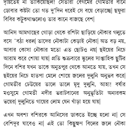
দৃষ্টিতেই
না
তাকিয়েছিল
!
সেতারা
বেগমের
গোমতীর
বানে
ডোবার
কষ্টটা
তো
গত
দু
’
দিন
ধরেই
সে
বয়ে
বেড়াচ্ছে
|
ছফুরা
বিবির
কটুকথাগুলোও
তার
কানে
বাজছে
বেশ
|
আনিস
আমগাছের
গোড়া
থেকে
রশিটা
ছাড়িয়ে
নৌকার
গলুতে
বসে
ˆ
বঠা
ধরল
|
তাদের
নৌকাটা
কেড়াই
নৌকা
|
অত
বড়
নয়
,
আবার
কোসা
নৌকার
মতো
এত
ছোটও
নয়
|
ছইয়ের
নিচে
আরাম
করে
শোয়া
যায়
|
প্রতি
শুক্রবারে
স্কুলের
সাপ্তাহিক
ছুটির
দিনে
বশির
যখন
তাকে
অনুতপুর
থেকে
আনতে
যায়
,
তখন
সে
ছইয়ের
নিচে
হাতপা
মেলে
শোয়ে
জলের
দুলুনি
অনুভব
করে
|
গোমতীর
ঢেউয়ের
তালে
তালে
মৃদু
দুলুনি
,
আহা
!
বর্ষার
মওসুমে
গোমতী
নদীর
ভরাটবানের
অনুভূতিটা
অন্যরকম
ভয়ের
|
দুলুনিতে
গায়ের
লোম
যেন
খাঁড়া
হয়ে
যায়
|
এখন
অবশ্য
বশিরকে
আনিসের
ডাকতে
ইচ্ছে
হলো
না
|
সে
বেশিদূর
যাবেও
না
|
এই
তো
কিছুক্ষণ
বিলের
জলে
নৌকা