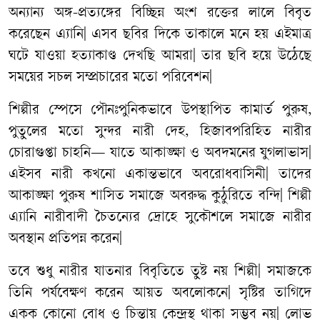
অন্যান্য
অঙ্গ
-
প্রত্যঙ্গের
বিচ্ছিন্ন
অংশ
রক্তের
লালে
বিবৃত
করেছেন
এ্যানি
|
এসব
ছবির
দিকে
তাকালে
মনে
হয়
এইমাত্র
ঘটে
যাওয়া
হত্যাকাণ্ড
দেখছি
আমরা
|
তার
ছবি
হয়ে
উঠেছে
সময়ের
সচল
সম্প্রচারের
মতো
পরিবেশন
|
শিল্পীর
স্পেসে
পৌনঃপুনিকভাবে
উপস্থাপিত
কামার্ত
পুরুষ
,
পুতুলের
মতো
সুন্দর
নারী
দেহ
,
হিজাবপরিহিত
নারীর
চোরাগুপ্তা
চাহনি
—
যাতে
আকাঙ্ক্ষা
ও
অবদমনের
যুগলাভাস
|
এইসব
নারী
কখনো
একান্তভাবে
অবরোধবাসিনী
|
তাদের
আকাঙ্ক্ষা
পুরুষ
শাসিত
সমাজে
অবরুদ্ধ
কুঠুরিতে
বন্দি
|
শিল্পী
এ্যানি
নারীবাদী
চৈতন্যের
দ্রোহে
সুকৌশলে
সমাজে
নারীর
অবস্থান
প্রতিপন্ন
করেন
|
তবে
শুধু
নারীর
যাতনার
বিবৃতিতে
তুষ্ট
নয়
শিল্পী
|
সমাজকে
তিনি
পর্যবেক্ষণ
করেন
আয়ত
অবলোকনে
|
সৃষ্টির
তাগিদে
একক
কোনো
বোধ
ও
চিন্তায়
কেন্দ্রস্থ
থাকা
সম্ভব
নয়
|
লোভ