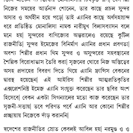
তিনি
আঁকেন
দ্য
ভিঞ্চির
মোনালিসার
চিৎকৃত
রূপ
|
যে
-
শিল্পী
নিজের
সময়ের
আর্তনাদ
শোনেন
,
তার
কাছে
প্রচল
সুন্দর
অসার
ও
অর্থহীন
হয়ে
পড়ে
|
তাই
এ্যানির
কাছে
অর্ধসহস্রাব্দ
ধরে
প্রতিষ্ঠিত
মোনালিসা
নামক
নারীমুখ
বিলাসব্যাসন
বলে
মনে
হয়
|
সুন্দরের
বাণিজ্যের
অন্তরালেও
রয়েছে
কুটিল
রাজনীতি
|
সুন্দর
ইমেজের
বিনির্মাণ
এ্যানির
প্রধান
প্রবণতা
|
অবশ্য
শিল্পীর
প্রধান
থিম
সুন্দর
ও
অসুন্দরের
সহবস্থানের
শৈ
ল্পিক
বিরোধাভাস
তৈরি
করা
|
সৃজনের
ঘোরে
নিজ
অস্তিত্বের
অসহ
প্রদাহের
বিবরণ
দিতে
গিয়ে
এ্যানি
ফ্রান্সিস
বেকনের
দ্বারস্থ
হয়েছেন
|
এই
আইরিস
শিল্পীর
আত্মপ্রতিকৃতির
এক্সপ্রেশনিস্ট
ইমেজ
এ্যানি
সংযুক্ত
করেছেন
তার
ছবির
অংশ
হিসেবে
|
বেকন
একটা
সিগন্যালের
মতো
কাজ
করেছেন
তার
সৃজনী
-
সত্তায়
|
তবে
পরিণত
পর্বে
এ্যানি
আর
কোনো
শিল্পীর
প্রচ্ছায়ায়
নিজেকে
দাঁড়
করাননি
|
স্বদেশের
রাজনীতির
স্রোত
কেবলই
আবিল
হয়
|
নরমুণ্ড
ও
ও