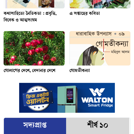
কথাসাহিত্যে নৈতিকতা : প্রবৃত্তি,
এ সপ্তাহের কবিতা
বিবেক ও আত্মসংযম
গোলাপের দেশে, বেদানার দেশে
গোমতীকন্যা
সদ্যপ্রাপ্ত
শীর্ষ ১০