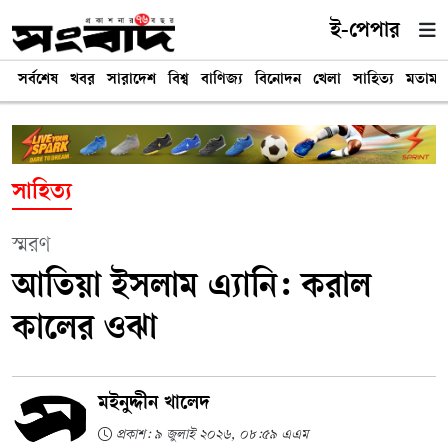
ই-পেপার
সর্বশেষ
খবর
সারাদেশ
বিশ্ব
বাণিজ্য
বিনোদন
খেলা
সাহিত্য
মতামত
সাহিত্য
স্মরণ
আতিয়া ইসলাম এ্যানি: করাল
কালের ওঝা
মইনুদ্দীন খালেদ
প্রকাশ: ৯ জুলাই ২০২৬, ০৮:৫৯ এএম