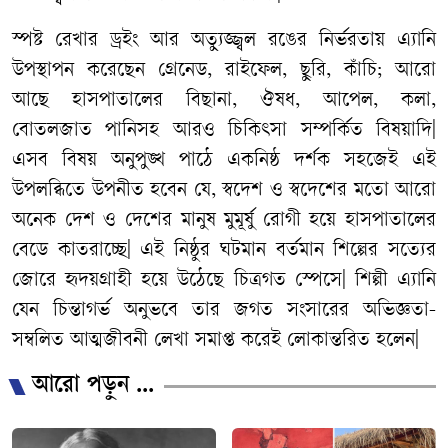
স্পষ্ট
রেখার
ড্রইং
আর
অত্যুজ্জ্বল
রঙের
নির্ভরতায়
এ্যানি
উপস্থাপন
করেছেন
গ্রেনেড
,
রাইফেল
,
ছুরি
,
কাঁচি
;
আরো
আছে
হাসপাতালের
বিছানা
,
ঔষধ
,
আপেল
,
কলা
,
বোতলজাত
পানিসহ
আরও
চিকিৎসা
সম্পর্কিত
বিষয়াদি
|
এসব
বিষয়
অনুপুঙ্খ
পাঠে
একনিষ্ঠ
দর্শক
সহজেই
এই
উপলব্ধিতে
উপনীত
হবেন
যে
,
স্বদেশ
ও
স্বদেশের
মতো
আরো
অনেক
দেশ
ও
দেশের
মানুষ
মুমূর্ষু
রোগী
হয়ে
হাসপাতালের
বেডে
কাতরাচ্ছে
|
এই
নিষ্ঠুর
ঘটমান
বর্তমান
শিল্পের
সত্যের
জোরে
হৃদয়গ্রাহী
হয়ে
উঠেছে
চিত্রগত
স্পেসে
|
শিল্পী
এ্যানি
যেন
চিন্তাগর্ভ
অনুভবে
তার
জগত
সংসারের
অভিজ্ঞতা
-
সম্বলিত
আত্মজীবনী
লেখা
সমাপ্ত
করেই
লোকান্তরিত
হলেন
|
আরো পড়ুন ...