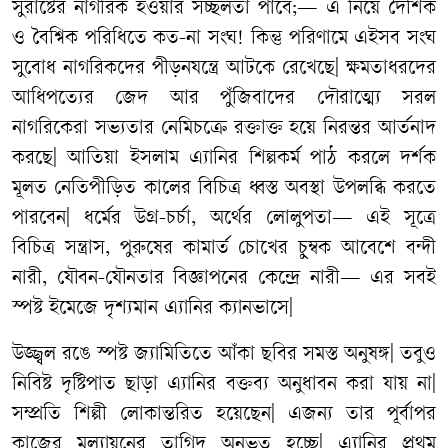
সুরাষ্টের
নাগরিক
হওয়ার
সচ্ছলতা
পাবে
;—
এ
নিয়ে
দৈশিক
ও
বৈশ্বিক
পরিধিতে
কত
-
না
সংঘ
!
কিন্তু
পরিণামে
এইসব
সংঘ
সুবোধ
নাগরিকদের
পীড়নযন্ত্রে
আটকে
রেখেছে
|
ক্ষমতাধরদের
আধিপত্যের
জেদ
আর
পুঁজিবাদের
দৌরাত্ম্যে
সরল
নাগরিকেরা
সভ্যতার
নেমিচক্রে
রক্তাক্ত
হয়ে
নিরন্তর
আর্তনাদ
করছে
|
আতিয়া
ইসলাম
এ্যানির
শিল্পকর্ম
পাঠ
করলে
দর্শক
মূলত
নেতিপীড়িত
কালের
বিচিত্র
ধ্বস্ত
অবস্থা
উপলব্ধি
করতে
পারবেন
|
ধর্মের
উগ্র
-
চর্চা
,
অর্থের
লোলুপতা
—
এই
সূত্রে
বিচিত্র
সন্ত্রাস
,
পুরুষের
কামার্ত
চোখের
চুম্বক
আবেশে
বন্দী
নারী
,
যৌবন
-
যৌনতার
বিজ্ঞাপনের
কেন্দ্রে
নারী
—
এর
সবই
স্পষ্ট
ইমেজে
দৃশ্যমান
এ্যানির
ক্যানভাসে
|
উজ্জ্বল
রঙে
স্পষ্ট
জ্যামিতিতে
আঁকা
ছবির
সমস্ত
অনুষঙ্গ
|
তবুও
নিবিষ্ট
দৃষ্টিপাত
ছাড়া
এ্যানির
বক্তব্য
অনুধাবন
করা
যায়
না
|
সম্প্রতি
শিল্পী
লোকান্তরিত
হয়েছেন
|
এজন্য
তার
পূর্বাপর
কাজের
মূল্যায়নের
তাগিদ
অনুভূত
হচ্ছে
|
এ্যানির
প্রথম