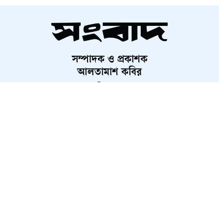
দেড় কোটি পরিবার পাবে কার্ড,
উদ্বোধন ১৬ আগস্ট
সম্পাদক ও প্রকাশক
চব্বিশের জুলাই: রাষ্ট্র রূপান্তরের
আলতামাশ কবির
যুগসন্ধি
নির্বাহী সম্পাদক
শাহরিয়ার করিম
প্রধান, ডিজিটাল সংস্করণ
চলচ্চিত্র প্রযোজক-পরিবেশক সমিতির
রাশেদ আহমেদ
নির্বাচন স্থগিত
মুন্সিগঞ্জে সাংবাদিকের বিরুদ্ধে
মামলার প্রতিবাদে ক্ষোভ
About Us
Contact Us
Terms And Condition
রাতের আঁধারে কৃষকের স্বপ্ন শেষ
Privacy Policy
Advertisement
Career