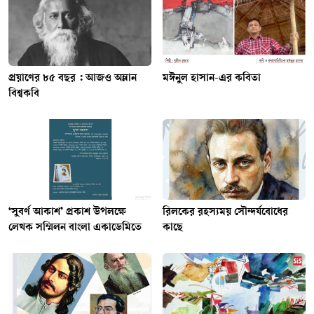
প্রয়াণের ৮৫ বছর : আজও অম্লান
মঈনুল হাসান-এর কবিতা
বিশ্বকবি
‘সুবর্ণ আকাশ’ প্রকাশ উপলক্ষে
রিলকের রহস্যময় সৌন্দর্যবোধের
লেখক সম্মিলন বাংলা একাডেমিতে
কাছে