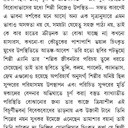
বিরোধাভাসের
মধ্যে
শিল্পী
নিজেও
উপস্থিত
—
সঙ্গত
কারণেই
এ
ভাবনা
দর্শকের
মনে
আসে
|
অন্য
এক
সূত্রানুসারে
এমন
ভাবাও
অসঙ্গতা
নয়
যে
,
সময়টা
যেহেতু
সহজ
পাঠ্য
নয়
,
তাই
কে
কার
হাতের
ক্রীড়নক
তা
বোঝা
যাচ্ছে
না
|
কখনো
হাস্যরস
,
কখনো
-
বা
কৌতুকের
পাশাপাশি
ভয়াল
চিৎকৃত
মুখের
উপস্থিতিতে
আতঙ্ক
-
আবেশ
ˆ
তরি
হতো
ছবির
পটভূমে
|
শিল্পী
এ্যানি
তার
ˆ
শল্পিক
জীবনটার
পরিচয়
তুলে
ধরতে
চেয়েছেন
|
তাই
তার
ছবিতে
তুলি
,
কলম
,
প্যালেট
,
ক্যানভাস
,
ফ্রেম
এগুলোও
হয়েছে
অপরিহার্য
অনুসর্গ
|
শিল্পীর
অনিষ্ট
ছিল
সুন্দরের
পরিহাসময়
উপস্থাপন
এবং
পরিচিত
সুন্দরের
মূর্তি
স্বকালের
বেদনার
অভিঘাতে
চূর্ণ
করা
|
বস্তুত
ব্যাখ্যাতীত
পরিস্থিতি
বোঝানোর
জন্য
তার
কাজে
ক্রিয়াশীল
এই
বিচূর্ণীভবন
|
বিবেকবোধের
তাড়নায়
এক
উজানী
টানে
তিনি
শিল্পের
নয়ন
সুখকর
ইমেজে
এনেছেন
তামাশার
বয়ান
|
তাই