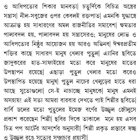
ও
আধিপত্যের
শিকার
মানবতা
|
চতুর্দিকে
বিচিত্র
অস্ত্রের
সন্ত্রাস
|
নীল
-
সবুজের
ওপর
কেবলই
রক্তপাত
|
এমনকি
যুদ্ধাস্ত্রে
আক্রান্ত
হয়
সাধারণের
অমল
রাজনীতির
সমাবেশ
|
ক্ষমতার
পালাবদল
হয়
,
পালাবদল
হয়
সন্ত্রাসেরও
;
মানুষের
লোভ
ও
আধিপত্যের
নিষ্ঠুর
আয়োজন
হয়
আরও
অভিনব
|
ঈশ্বরপ্রতীম
শক্তির
কাছে
সাধারণ
মানুষ
খেলার
পুতুল
|
এ্যানির
ছবিতে
জাদুকরের
হাত
-
সাফাইয়ের
মতো
করে
মানুষের
হাতের
উপস্থাপন
রয়েছে
|
এছাড়া
পুতুল
খেলার
মতো
করেও
উপস্থাপিত
হয়েছে
মানুষ
|
পুতুল
নাচের
খেলুড়ের
হাতে
ধরা
আছে
সুতোগুলো
|
সে
-
ই
নাচাচ্ছে
মানুষকে
|
মানুষ
এমনই
অসহায়
!
এই
সত্য
আমরা
বারবার
দেখতে
পাই
শিল্পীর
ছবিতে
|
বার্বি
ডলের
মতো
পুতুলের
ইমেজ
বর্ণের
উজ্জ্বল
জৌলুসে
প্রকাশ
করেছেন
শিল্পী
|
ছবির
দিকে
তাকালে
মনে
হয়
এসব
চিত্র
পপ
আর্টের
আদর্শের
অনুসারী
|
শিল্পী
প্রকৃত
প্রস্তাবে
স্বচ্ছ
ও
উজ্জ্বল
রঙে
সত্যের
সম্প্রচার
প্রয়াসী
|