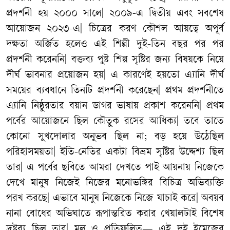
প্রদর্শনী
হয়
২০০০
সালে
|
২০০৯
-
এ
দ্বিতীয়
এবং
সবশেষ
আয়োজন
২০২৩
-
এ
|
চিত্রের
করণ
কৌশল
আয়ত্বে
অপূর্ব
দক্ষতা
অর্জিত
হলেও
এই
শিল্পী
দুই
-
তিন
বছর
পর
পর
প্রদর্শনী
করেননি
|
বক্তব্য
পুষ্ট
শিল্প
সৃষ্টির
জন্য
বিষয়কে
নিয়ে
দীর্ঘ
ভাবনার
প্রয়োজন
হয়
|
এ
কারণেই
হয়তো
এ্যানি
দীর্ঘ
সময়ের
ব্যবধানে
তিনটি
প্রদর্শনী
করেছেন
|
প্রথম
প্রদর্শনীতে
এ্যানি
নিষ্ঠুরতার
বয়ান
ডাগর
ভাষায়
প্রকাশ
করেননি
|
প্রথম
পর্বের
আয়োজনে
ছিল
কৌতুক
রসের
আধিক্য
|
তবে
তাতে
কোনো
সুখদোলার
অনুভব
ছিল
না
;
বড়
হয়ে
উঠেছিল
পরিহাসময়তা
|
ইতি
-
নেতির
একটা
বিভ্রম
সৃষ্টির
উদ্দেশ্য
ছিল
তার
|
এ
পর্বের
ছবিতে
আমরা
দেখতে
পাই
আয়নায়
নিজেকে
দেখে
মানুষ
নিজেই
নিজের
মনোভঙ্গির
বিচিত্র
অভিব্যক্তি
পরখ
করছে
|
এভাবে
মানুষ
নিজেকে
নিজে
যাচাই
করে
|
অবয়ব
নানা
বোধের
অভিঘাতে
রূপান্তরিত
করার
খেয়ালটাই
বিশেষ
দ্রষ্টব্য
ছিল
তার
|
মূল
ও
প্রতিফলিত
—
এই
দুই
ইমেজের