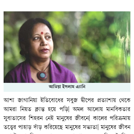
আতিয়া ইসলাম এ্যানি
আশা
জাগানিয়া
ইতিবোধের
সবুজ
দ্বীপের
প্রত্যাশায়
থেকে
আমরা
নিয়ত
ক্লান্ত
হয়ে
পড়ি
|
অমল
আলোয়
মানবিকতার
সুবাতাসের
শিহরন
নেই
মানুষের
জীবনে
|
কালের
পরিক্রমায়
তত্ত্বের
পাহাড়
দাঁড়
করিয়েছে
মানুষের
সভ্যতা
|
মানুষের
জীবন