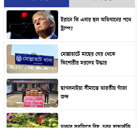
ইরানে কি এবার স্থল অভিযানের পথে
ট্রাম্প?
মোল্লাহাটে মাছের ঘের থেকে
কিশোরীর মরদেহ উদ্ধার
ছাগলনাইয়া সীমান্তে ভারতীয় গাঁজা
জব্দ
ঢাকার সবজিতে বিষ, চরম স্বাস্থ্যঝুঁকি