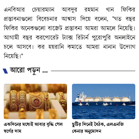
এনবিআর
চেয়ারম্যান
আবদুর
রহমান
খান
ফিকির
প্রস্তাবনাগুলো
বিবেচনার
আশ্বাস
দিয়ে
বলেন
, "
গত
বছর
ফিকির
অনেকগুলো
বাজেট
প্রস্তাবনা
আমরা
আমলে
নিয়েছি।
আগামী
বছর
করপোরেট
ট্যাক্স
রিটার্ন
পুরোপুরি
অনলাইনে
চলে
আসবে।
কর
হয়রানি
কমাতে
আমরা
নানান
উদ্যোগ
নিয়েছি।
"
আরো পড়ুন ...
একদিনের মধ্যেই আবার বৃদ্ধি পেল
ছুটির দিনেই বৈঠক, এলএনজি
স্বর্ণের দাম
কেনার অনুমোদন