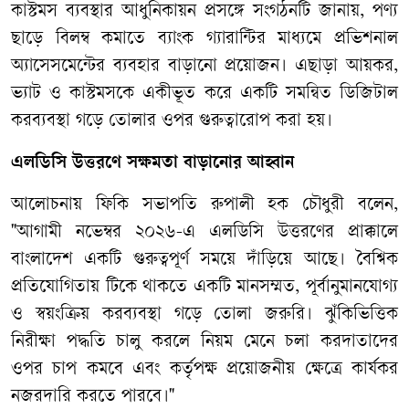
কাস্টমস
ব্যবস্থার
আধুনিকায়ন
প্রসঙ্গে
সংগঠনটি
জানায়
,
পণ্য
ছাড়ে
বিলম্ব
কমাতে
ব্যাংক
গ্যারান্টির
মাধ্যমে
প্রভিশনাল
অ্যাসেসমেন্টের
ব্যবহার
বাড়ানো
প্রয়োজন।
এছাড়া
আয়কর
,
ভ্যাট
ও
কাস্টমসকে
একীভূত
করে
একটি
সমন্বিত
ডিজিটাল
করব্যবস্থা
গড়ে
তোলার
ওপর
গুরুত্বারোপ
করা
হয়।
এলডিসি
উত্তরণে
সক্ষমতা
বাড়ানোর
আহ্বান
আলোচনায়
ফিকি
সভাপতি
রুপালী
হক
চৌধুরী
বলেন
,
"
আগামী
নভেম্বর
২০২৬
-
এ
এলডিসি
উত্তরণের
প্রাক্কালে
বাংলাদেশ
একটি
গুরুত্বপূর্ণ
সময়ে
দাঁড়িয়ে
আছে।
বৈশ্বিক
প্রতিযোগিতায়
টিকে
থাকতে
একটি
মানসম্মত
,
পূর্বানুমানযোগ্য
ও
স্বয়ংক্রিয়
করব্যবস্থা
গড়ে
তোলা
জরুরি।
ঝুঁকিভিত্তিক
নিরীক্ষা
পদ্ধতি
চালু
করলে
নিয়ম
মেনে
চলা
করদাতাদের
ওপর
চাপ
কমবে
এবং
কর্তৃপক্ষ
প্রয়োজনীয়
ক্ষেত্রে
কার্যকর
নজরদারি
করতে
পারবে।
"