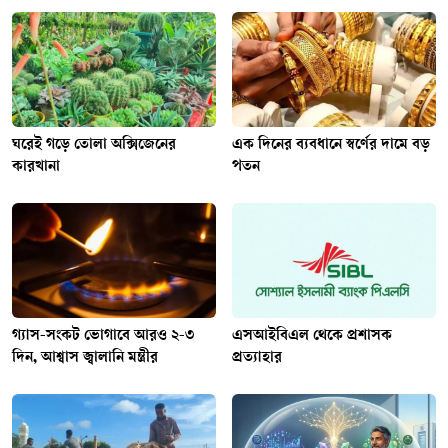
ঘরেই গড়ে তোলা অক্সিজেনের
এক দিনের ব্যবধানে স্বর্ণের দামে বড়
কারখানা
পতন
গ্যাস-সংকট ভোগাবে আরও ২-৩
এসআইবিএল থেকে প্রশাসক
দিন, আশ্বাস জ্বালানি মন্ত্রীর
প্রত্যাহার