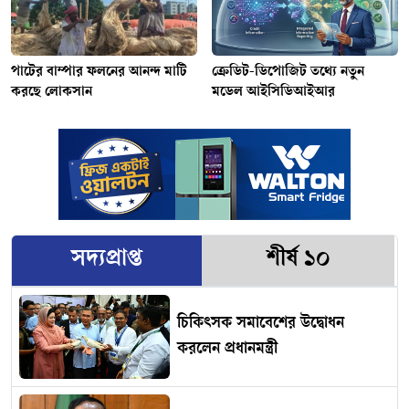
পাটের বাম্পার ফলনের আনন্দ মাটি
ক্রেডিট-ডিপোজিট তথ্যে নতুন
করছে লোকসান
মডেল আইসিডিআইআর
সদ্যপ্রাপ্ত
শীর্ষ ১০
চিকিৎসক সমাবেশের উদ্বোধন
করলেন প্রধানমন্ত্রী