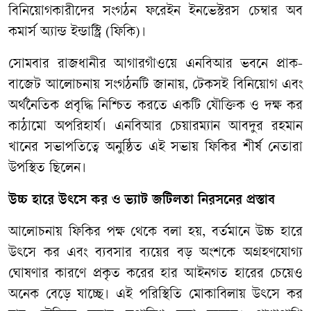
বিনিয়োগকারীদের
সংগঠন
ফরেইন
ইনভেস্টরস
চেম্বার
অব
কমার্স
অ্যান্ড
ইন্ডাস্ট্রি
(
ফিকি
)
।
সোমবার
রাজধানীর
আগারগাঁওয়ে
এনবিআর
ভবনে
প্রাক
-
বাজেট
আলোচনায়
সংগঠনটি
জানায়
,
টেকসই
বিনিয়োগ
এবং
অর্থনৈতিক
প্রবৃদ্ধি
নিশ্চিত
করতে
একটি
যৌক্তিক
ও
দক্ষ
কর
কাঠামো
অপরিহার্য।
এনবিআর
চেয়ারম্যান
আবদুর
রহমান
খানের
সভাপতিত্বে
অনুষ্ঠিত
এই
সভায়
ফিকির
শীর্ষ
নেতারা
উপস্থিত
ছিলেন।
উচ্চ
হারে
উৎসে
কর
ও
ভ্যাট
জটিলতা
নিরসনের
প্রস্তাব
আলোচনায়
ফিকির
পক্ষ
থেকে
বলা
হয়
,
বর্তমানে
উচ্চ
হারে
উৎসে
কর
এবং
ব্যবসার
ব্যয়ের
বড়
অংশকে
অগ্রহণযোগ্য
ঘোষণার
কারণে
প্রকৃত
করের
হার
আইনগত
হারের
চেয়েও
অনেক
বেড়ে
যাচ্ছে।
এই
পরিস্থিতি
মোকাবিলায়
উৎসে
কর