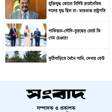
মুক্তিযুদ্ধ কোনো নির্দিষ্ট রাজনৈতিক
দলের যুদ্ধ ছিল না: ভারপ্রাপ্ত রাষ্ট্রপতি
পাকিস্তান-সৌদি-তুরস্কের জোট কি
গেম চেঞ্জার?
কুঠিবাড়িতে থৈথৈ পানি, দেখার কেউ
নেই?
নাটোরে বাস-ভুটভুটি সংঘর্ষে দুই
ভাইসহ নিহত ৩
সম্পাদক ও প্রকাশক