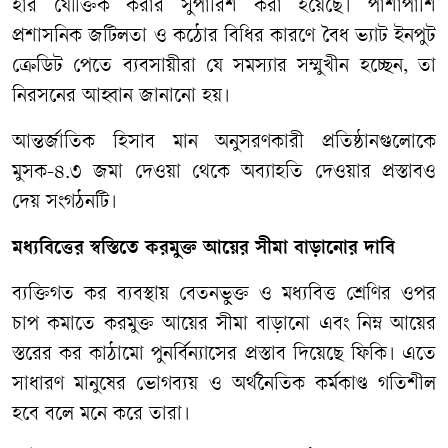
হার
যৌক্তিক
করার
সুপারিশ
করা
হয়েছে।
পাশাপাশি
প্রশাসনিক
জটিলতা
ও
কঠোর
বিধির
কারণে
বৈধ
ভ্যাট
ইনপুট
ক্রেডিট
পেতে
ব্যবসায়ীরা
যে
সমস্যার
সম্মুখীন
হচ্ছেন
,
তা
নিরসনের
আহ্বান
জানানো
হয়।
আন্তর্জাতিক
হিসাব
মান
অনুসরণকারী
প্রতিষ্ঠানগুলোকে
মুসক
-
৪
.
৩
জমা
দেওয়া
থেকে
অব্যাহতি
দেওয়ার
প্রস্তাবও
দেয়
সংগঠনটি।
মধ্যবিত্তের
স্বস্তিতে
করমুক্ত
আয়ের
সীমা
বাড়ানোর
দাবি
ব্যক্তিগত
কর
ব্যবস্থায়
বেতনভুক্ত
ও
মধ্যবিত্ত
শ্রেণির
ওপর
চাপ
কমাতে
করমুক্ত
আয়ের
সীমা
বাড়ানো
এবং
নিম্ন
আয়ের
স্তরের
কর
কাঠামো
পুনর্বিন্যাসের
প্রস্তাব
দিয়েছে
ফিকি।
এতে
সাধারণ
মানুষের
ভোগব্যয়
ও
অর্থনৈতিক
কর্মকাণ্ড
গতিশীল
হবে
বলে
মনে
করে
তারা।