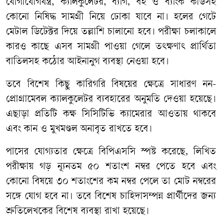
যোগাযোগযন্ত্র
,
ক্যালকুলেটর
,
ব্যাগ
,
বই
ও
ব্যাংক
কার্ডসহ
কোনো
নিষিদ্ধ
সামগ্রী
নিয়ে
ঢোকা
যাবে
না।
হলের
গেটে
মেটাল
ডিটেক্টর
দিয়ে
তল্লাশি
চালানো
হবে।
পরীক্ষা
চলাকালে
কারও
কাছে
এসব
সামগ্রী
পাওয়া
গেলে
তৎক্ষণাৎ
প্রার্থিতা
বাতিলসহ
কঠোর
আইনানুগ
ব্যবস্থা
নেওয়া
হবে।
তবে
বিশেষ
কিছু
কারিগরি
বিষয়ের
ক্ষেত্রে
সাধারণ
নন
-
প্রোগ্রামেবল
ক্যালকুলেটর
ব্যবহারের
অনুমতি
দেওয়া
হয়েছে।
এছাড়া
প্রতিটি
কক্ষ
সিসিটিভি
ক্যামেরার
আওতায়
থাকবে
এবং
কান
ও
মুখমণ্ডল
অনাবৃত
রাখতে
হবে।
পাসের
যোগ্যতার
ক্ষেত্রে
বিপিএসসি
স্পষ্ট
করেছে
,
লিখিত
পরীক্ষায়
গড়
ন্যূনতম
৫০
শতাংশ
নম্বর
পেতে
হবে
এবং
কোনো
বিষয়ে
৩০
শতাংশের
কম
নম্বর
পেলে
তা
মোট
নম্বরের
সঙ্গে
যোগ
হবে
না।
তবে
বিশেষ
চাহিদাসম্পন্ন
প্রার্থীদের
জন্য
শ্রুতিলেখকের
বিশেষ
ব্যবস্থা
রাখা
হয়েছে।