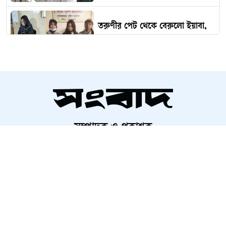
তরুণীর পেট থেকে বেরুলো ইয়াবা,
অতঃপর...
ভারত থেকে ২ টন টিয়ার শেল
আমদানি
সম্পাদক ও প্রকাশক
‘কিসের হাসিনা? তার চেহারা কি দেখা
আলতামাশ কবির
গেছে?’
নির্বাহী সম্পাদক
শাহরিয়ার করিম
প্রধান, ডিজিটাল সংস্করণ
ইতালিতে বাংলাদেশ বিমানের ফ্লাইটের
রাশেদ আহমেদ
জরুরি অবতরণ