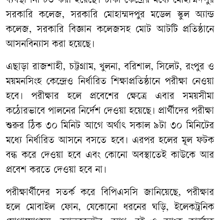
ব্যবস্থা
নিশ্চিত
করা
হয়েছে।
ঢাকা
কেন্দ্রের
মধ্যে
মোহাম্মদপুর
সরকারি
কলেজ
,
সরকারি
মোহাম্মদপুর
মডেল
স্কুল
অ্যান্ড
কলেজ
,
সরকারি
বিজ্ঞান
কলেজসহ
মোট
আটটি
প্রতিষ্ঠানে
আসনবিন্যাস
করা
হয়েছে।
এছাড়া
রাজশাহী
,
চট্টগ্রাম
,
খুলনা
,
বরিশাল
,
সিলেট
,
রংপুর
ও
ময়মনসিংহ
কেন্দ্রেও
নির্ধারিত
শিক্ষাপ্রতিষ্ঠানে
পরীক্ষা
নেওয়া
হবে।
পরীক্ষার
হলে
প্রবেশের
ক্ষেত্রে
এবার
সময়সীমা
কঠোরভাবে
পালনের
নির্দেশ
দেওয়া
হয়েছে।
প্রার্থীদের
পরীক্ষা
শুরুর
ঠিক
৩০
মিনিট
আগে
অর্থাৎ
সকাল
৯টা
৩০
মিনিটের
মধ্যে
নির্ধারিত
আসনে
বসতে
হবে।
এরপর
হলের
মূল
ফটক
বন্ধ
করে
দেওয়া
হবে
এবং
কোনো
অবস্থাতেই
কাউকে
আর
প্রবেশ
করতে
দেওয়া
হবে
না।
পরীক্ষার্থীদের
সতর্ক
করে
বিপিএসসি
জানিয়েছে
,
পরীক্ষার
হলে
মোবাইল
ফোন
,
যেকোনো
ধরনের
ঘড়ি
,
ইলেকট্রনিক