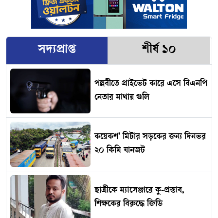
সদ্যপ্রাপ্ত
শীর্ষ ১০
পল্লবীতে প্রাইভেট কারে এসে বিএনপি
নেতার মাথায় গুলি
কয়েকশ’ মিটার সড়কের জন্য দিনভর
২০ কিমি যানজট
ছাত্রীকে ম্যাসেঞ্জারে কু-প্রস্তাব,
শিক্ষকের বিরুদ্ধে জিডি