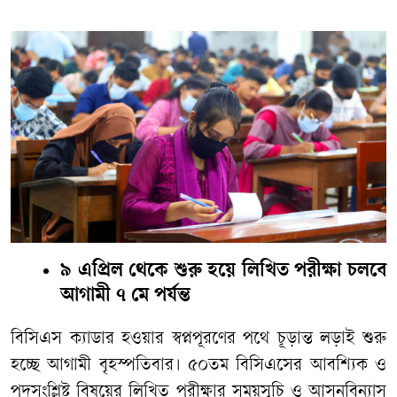
৯ এপ্রিল থেকে শুরু হয়ে লিখিত পরীক্ষা চলবে
আগামী ৭ মে পর্যন্ত
বিসিএস
ক্যাডার
হওয়ার
স্বপ্নপূরণের
পথে
চূড়ান্ত
লড়াই
শুরু
হচ্ছে
আগামী
বৃহস্পতিবার।
৫০তম
বিসিএসের
আবশ্যিক
ও
পদসংশ্লিষ্ট
বিষয়ের
লিখিত
পরীক্ষার
সময়সূচি
ও
আসনবিন্যাস