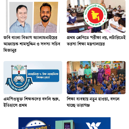
জ‌বি বাংলা বিভাগ অ‍্যালামনাইয়ের
প্রথম শ্রেণিতে পরীক্ষা নয়, লটারিতেই
আহ্বায়ক শামসুদ্দিন ও সদস্য সচিব
ভরসা শিক্ষা মন্ত্রণালয়ের
মিজানুর
এমপিওভুক্ত শিক্ষকদের বদলি শুরু,
শিক্ষা ব্যবস্থায় নতুন হাওয়া, বদলে
ইতিহাসে প্রথম
যাচ্ছে তারাগঞ্জ