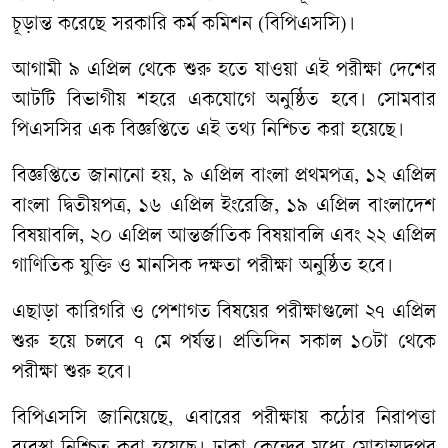
চূড়ান্ত
করেছে
সরকারি
কর্ম
কমিশন
(
বিপিএসসি
)
।
আগামী
৯
এপ্রিল
থেকে
শুরু
হতে
যাওয়া
এই
পরীক্ষা
দেশের
আটটি
বিভাগীয়
শহরে
একযোগে
অনুষ্ঠিত
হবে।
সোমবার
পিএসসির
এক
বিজ্ঞপ্তিতে
এই
তথ্য
নিশ্চিত
করা
হয়েছে।
বিজ্ঞপ্তিতে
জানানো
হয়
,
৯
এপ্রিল
বাংলা
প্রথমপত্র
,
১২
এপ্রিল
বাংলা
দ্বিতীয়পত্র
,
১৬
এপ্রিল
ইংরেজি
,
১৯
এপ্রিল
বাংলাদেশ
বিষয়াবলি
,
২০
এপ্রিল
আন্তর্জাতিক
বিষয়াবলি
এবং
২২
এপ্রিল
গাণিতিক
যুক্তি
ও
মানসিক
দক্ষতা
পরীক্ষা
অনুষ্ঠিত
হবে।
এছাড়া
কারিগরি
ও
পেশাগত
বিষয়ের
পরীক্ষাগুলো
২৭
এপ্রিল
শুরু
হয়ে
চলবে
৭
মে
পর্যন্ত।
প্রতিদিন
সকাল
১০টা
থেকে
পরীক্ষা
শুরু
হবে।
বিপিএসসি
জানিয়েছে
,
এবারের
পরীক্ষায়
কঠোর
নিরাপত্তা