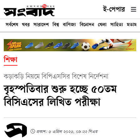
ই-পেপার
সর্বশেষ
খবর
সারাদেশ
বিশ্ব
বাণিজ্য
বিনোদন
খেলা
সাহিত্য
মতামত
শিক্ষা
কড়াকড়ি নিয়মে বিপিএসসির বিশেষ নির্দেশনা
বৃহস্পতিবার শুরু হচ্ছে ৫০তম
বিসিএসের লিখিত পরীক্ষা
প্রকাশ: ৬ এপ্রিল ২০২৬, ০৯:২২ পিএম