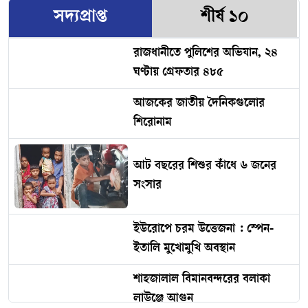
সদ্যপ্রাপ্ত
শীর্ষ ১০
রাজধানীতে পুলিশের অভিযান, ২৪
ঘণ্টায় গ্রেফতার ৪৮৫
আজকের জাতীয় দৈনিকগুলোর
শিরোনাম
আট বছরের শিশুর কাঁধে ৬ জনের
সংসার
ইউরোপে চরম উত্তেজনা : স্পেন-