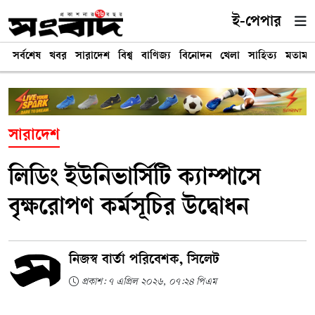
ই-পেপার
সর্বশেষ
খবর
সারাদেশ
বিশ্ব
বাণিজ্য
বিনোদন
খেলা
সাহিত্য
মতামত
সারাদেশ
লিডিং ইউনিভার্সিটি ক্যাম্পাসে
বৃক্ষরোপণ কর্মসূচির উদ্বোধন
নিজস্ব বার্তা পরিবেশক, সিলেট
প্রকাশ: ৭ এপ্রিল ২০২৬, ০৭:২৪ পিএম