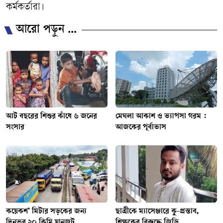
কর্মকর্তারা।
আরো পড়ুন ...
আট বছরের শিশুর কাঁধে ৬ জনের
মেঘলা আকাশ ও ভ্যাপসা গরম :
সংসার
আজকের পূর্বাভাস
কয়েকশ’ মিটার সড়কের জন্য
ছাত্রীকে ম্যাসেঞ্জারে কু-প্রস্তাব,
দিনভর ২০ কিমি যানজট
শিক্ষকের বিরুদ্ধে জিডি