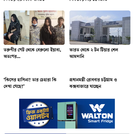
তরুণীর পেট থেকে বেরুলো ইয়াবা,
ভারত থেকে ২ টন টিয়ার শেল
অতঃপর...
আমদানি
‘কিসের হাসিনা? তার চেহারা কি
প্রধানমন্ত্রী রোববার চট্টগ্রাম ও
দেখা গেছে?’
কক্সবাজারে যাচ্ছেন