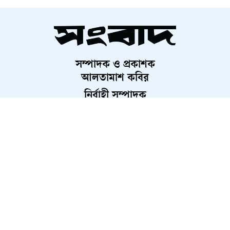
তরুণীদের নেতৃত্বেই সমৃদ্ধ হবে
আগামীর বাংলাদেশ
সম্পাদক ও প্রকাশক
মোদী সরকারের নতুন পদক্ষেপ ঘিরে
আলতামাশ কবির
ঘোর সংশয়
নির্বাহী সম্পাদক
শাহরিয়ার করিম
প্রধান, ডিজিটাল সংস্করণ
পাঁচ শো শেষে দেশে ফিরছেন মিমি
রাশেদ আহমেদ
২০ আগস্ট থেকে প্রথমবারের মতো
শুরু হচ্ছে নৌযান শুমারি
নিজের গল্পে সিনেমা নির্মাণের
About Us
Contact Us
Terms And Condition
প্রস্তুতিতে বাঁধন
Privacy Policy
Advertisement
Career