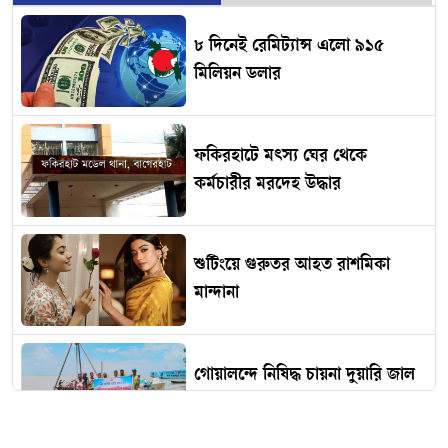
৮ দিনেই রেমিট্যান্স এলো ৯১৫
মিলিয়ন ডলার
ফকিরহাটে মৎস্য ঘের থেকে
কর্মচারীর মরদেহ উদ্ধার
শুটিংয়ে গুরুতর আহত রাশমিকা
মান্দানা
গোয়ালন্দে নিষিদ্ধ চায়না দুয়ারি জাল
জব্দ ও ধ্বংস