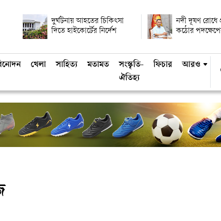
দুর্ঘটনায় আহতের চিকিৎসা
নদী দূষণ রোধে প্র
দিতে হাইকোর্টের নির্দেশ
কঠোর পদক্ষেপের
িনোদন
খেলা
সাহিত্য
মতামত
সংস্কৃতি-
ফিচার
আরও
ঐতিহ্য
জ