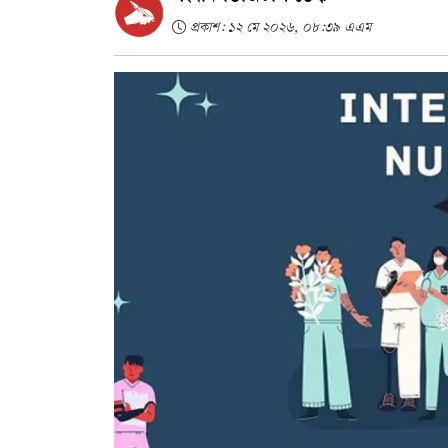
প্রকাশ: ১২ মে ২০২৬, ০৮:৩৯ এএম