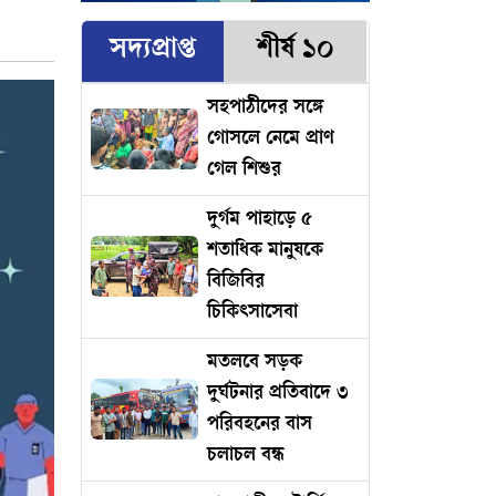
সদ্যপ্রাপ্ত
শীর্ষ ১০
সহপাঠীদের সঙ্গে
গোসলে নেমে প্রাণ
গেল শিশুর
দুর্গম পাহাড়ে ৫
শতাধিক মানুষকে
বিজিবির
চিকিৎসাসেবা
মতলবে সড়ক
দুর্ঘটনার প্রতিবাদে ৩
পরিবহনের বাস
চলাচল বন্ধ