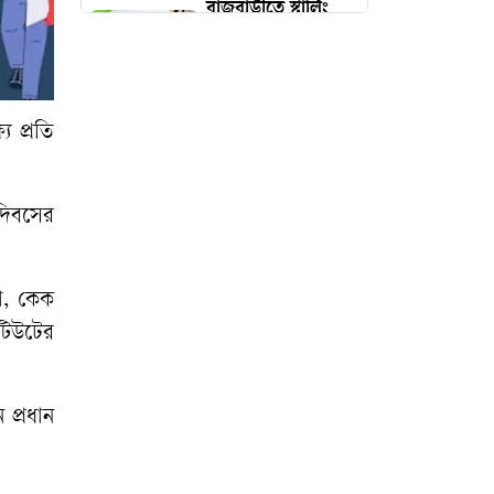
রাজবাড়ীতে স্টার্লিং
সাব-মেশিনগানসহ
গ্রেপ্তার ২
সীমান্তে ৬ কোটি টাকা
ে প্রতি
মূল্যের মাদক ‘কুশ’
জব্দ
 দিবসের
দুর্ঘটনায়
মোটরসাইকেল
চালকদের মৃত্যু কেন
রা, কেক
বেশি
টিউটের
বাসের ধাক্কায়
অটোরিকশা চুরমার,
প্রধান
চালক নিহত