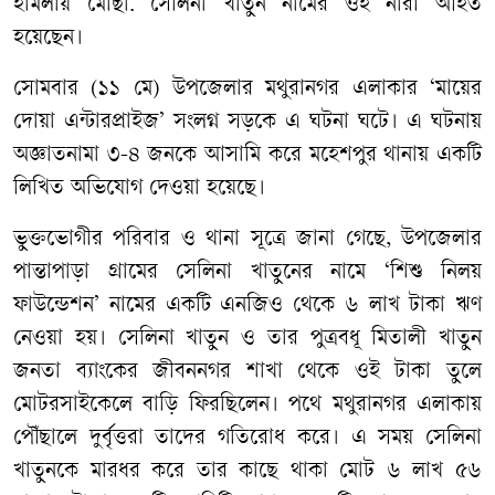
হামলায় মোছা. সেলিনা খাতুন নামের ওই নারী আহত
হয়েছেন।
সোমবার (১১ মে) উপজেলার মথুরানগর এলাকার ‘মায়ের
দোয়া এন্টারপ্রাইজ’ সংলগ্ন সড়কে এ ঘটনা ঘটে। এ ঘটনায়
অজ্ঞাতনামা ৩-৪ জনকে আসামি করে মহেশপুর থানায় একটি
লিখিত অভিযোগ দেওয়া হয়েছে।
ভুক্তভোগীর পরিবার ও থানা সূত্রে জানা গেছে, উপজেলার
পান্তাপাড়া গ্রামের সেলিনা খাতুনের নামে ‘শিশু নিলয়
ফাউন্ডেশন’ নামের একটি এনজিও থেকে ৬ লাখ টাকা ঋণ
নেওয়া হয়। সেলিনা খাতুন ও তার পুত্রবধূ মিতালী খাতুন
জনতা ব্যাংকের জীবননগর শাখা থেকে ওই টাকা তুলে
মোটরসাইকেলে বাড়ি ফিরছিলেন। পথে মথুরানগর এলাকায়
পৌঁছালে দুর্বৃত্তরা তাদের গতিরোধ করে। এ সময় সেলিনা
খাতুনকে মারধর করে তার কাছে থাকা মোট ৬ লাখ ৫৬