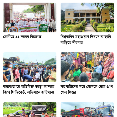
ফেনীতে ১১ দলের বিক্ষোভ
বিশ্বকবির মহাপ্রয়াণ দিবসে কাছারি
বাড়িতে নীরবতা
কক্সবাজারে অতিরিক্ত ভাড়া আদায়ে
সহপাঠীদের সঙ্গে গোসলে নেমে প্রাণ
জিপ সিন্ডিকেট, অভিযানে জরিমানা
গেল শিশুর