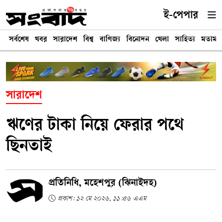
ই-পেপার
সর্বশেষ
খবর
সারাদেশ
বিশ্ব
বাণিজ্য
বিনোদন
খেলা
সাহিত্য
মতামত
সারাদেশ
ঋণের টাকা নিয়ে ফেরার পথে
ছিনতাই
প্রতিনিধি, মহেশপুর (ঝিনাইদহ)
প্রকাশ: ১২ মে ২০২৬, ১১:৫৬ এএম