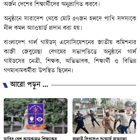
অর্জন দেশের শিক্ষার্থীদের অনুপ্রাণিত করবে।
অনুষ্ঠানে সারাদেশ থেকে মোট ৫৭জন হলদে পাখি সদস্যকে
নীল কমল অ্যাওয়ার্ড প্রদান করা হয়।
বাংলাদেশ গার্ল গাইডস্ এসোসিয়েশনের জাতীয় কমিশনার
কাজী জেবুন্নেছা বেগমের সভাপতিত্বে অনুষ্ঠানে গার্ল
গাইডসের ‌নেত্রী, শিক্ষক, অভিভাবক, শিক্ষার্থী ও বিভিন্ন
গণমাধ্যমকর্মীরা উপস্থিত ছিলেন।
আরো পড়ুন ...
ঢাবির বেশ কয়েকজন শিক্ষকের
জুলাই দিবসেও সংঘর্ষে জড়ালো