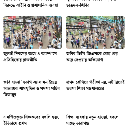
বিরুদ্ধে আইনি ও প্রশাসনিক ব্যবস্থা
ছাত্রদল-শিবির
জুলাই দিবসের আগে ৪ ক্যাম্পাসে
জবির ভিপি-জিএসকে মেরে বের
প্রতিহিংসার রাজনীতি
করে দেওয়ার অভিযোগ
জ‌বি বাংলা বিভাগ অ‍্যালামনাইয়ের
প্রথম শ্রেণিতে পরীক্ষা নয়, লটারিতেই
আহ্বায়ক শামসুদ্দিন ও সদস্য সচিব
ভরসা শিক্ষা মন্ত্রণালয়ের
মিজানুর