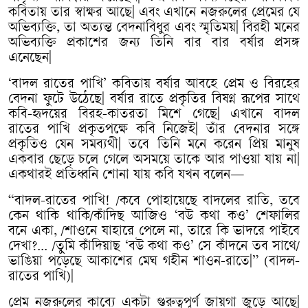
কবিতায়
তার
স্বাক্ষর
আছে
|
এবং
এখানে
নজরুলের
প্রেমের
যে
অভিব্যক্তি
,
তা
অত্যন্ত
বেদনাবিধুর
এবং
স্মৃতিময়
|
বিরহী
মনের
অভিব্যক্তি
প্রকাশের
জন্য
তিনি
বার
বার
বর্ষার
প্রসঙ্গ
এনেছেন
|
‘
বাদল
রাতের
পাখি
’
কবিতায়
বর্ষার
আবহে
প্রেম
ও
বিরহের
বেদনা
ফুটে
উঠেছে
|
বর্ষার
রাতে
প্রকৃতির
বিষণ্ন
রূপের
সাথে
কবি
-
হৃদয়ের
বিরহ
-
কাতরতা
মিশে
গেছে
|
এখানে
বাদল
রাতের
পাখি
প্রকৃতপক্ষে
কবি
নিজেই
|
তাঁর
বেদনার
সঙ্গে
প্রকৃতিও
যেন
সমব্যথী
|
তবে
তিনি
মনে
করেন
প্রিয়
মানুষ
একবার
ছেড়ে
চলে
গেলে
অসময়ে
তাকে
আর
পাওয়া
যায়
না
|
একথারই
প্রতিধ্বনি
শোনা
যায়
কবি
যখন
বলেন
—
“
বাদল
-
রাতের
পাখি
! /
কবে
পোহায়েছে
বাদলের
রাতি
,
তবে
কেন
থাকি
থাকি
/
কাঁদিছ
আজিও
‘
বউ
কথা
কও
’
শেফালির
বনে
একা
, /
শাওনে
যাহারে
পেলে
না
,
তারে
কি
ভাদরে
পাইবে
দেখা
?... /
তুমি
কাঁদিয়াছ
‘
বউ
কথা
কও
’
সে
কাঁদনে
তব
সাথে
/
ভাঙিয়া
পড়েছে
আকাশের
মেঘ
গহীন
শাওন
-
রাতে
|” (
বাদল
-
রাতের
পাখি
)|
প্রেম
নজরুলের
কাব্যে
একটা
গুরুত্বপূর্ণ
জায়গা
জুড়ে
আছে
|