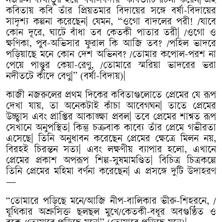
নজরুল
ব্যথাতুর
হয়ে
‘
বর্ষা
-
বিদায়
’
কবিতাটি
রচনা
করেন
|
এই
কবিতায়
কবি
তাঁর
প্রিয়তমার
বিদায়ের
সঙ্গে
বর্ষা
-
বিদায়ের
সাদৃশ্য
কল্পনা
করেছেন
|
যেমন
, “
ওগো
বাদলের
পরী
! /
যাবে
কোন
দূরে
,
ঘাটে
বাঁধা
তব
কেতকী
পাতার
তরী
| /
ওগো
ও
ক্ষণিকা
,
পুব
-
অভিসার
ফুরাল
কি
আজি
তব
? /
পহিল
ভাদরে
পড়িয়াছে
মনে
কোন
দেশ
অভিনব
? /
তোমার
কপোল
-
পরশ
না
পেয়ে
পাণ্ডুর
কেয়া
-
রেণু
, /
তোমারে
স্মরিয়া
ভাদরের
ভরা
নদীতটে
কাঁদে
বেণু
|” (
বর্ষা
-
বিদায়
)|
কাজী
নজরুলের
প্রথম
দিকের
কবিতাগুলোতে
প্রেমের
যে
রূপ
দেখা
যায়
,
তা
অনেকটাই
কাঁচা
আবেগঘন
|
তাতে
প্রেমের
উচ্ছ্বাস
এবং
প্রাপ্তির
আকাঙ্ক্ষা
প্রবল
|
তবে
প্রেমের
শাশ্বত
রূপ
সেখানে
অনুপস্থিত
|
কিন্তু
চক্রবাক
কাব্যে
তাঁর
প্রেমে
গভীরতা
এসেছে
|
তিনি
অনুধাবন
করেছেন
প্রেমের
ক্ষেত্রে
মিলন
নয়
,
বিরহই
চিরন্তন
সত্য
|
এবং
লক্ষণীয়
ব্যাপার
হলো
,
এখানে
প্রেমের
প্রকাশ
অপরূপ
শিল্প
-
সুষমামণ্ডিত
|
বিচিত্র
চিত্রকল্পে
তিনি
প্রেমের
মহিমা
বর্ণনা
করেছেন
|
এ
প্রসঙ্গে
দুটি
উদাহরণ
—
“
তোমারে
পড়িছে
মনে
/
আজি
নীপ
-
বালিকার
ভীরু
-
শিহরনে
, /
যূথিকার
অশ্রুসিক্ত
ছলছল
মুখে
/
কেতকী
-
বধূর
অবগুণ্ঠিত
ও