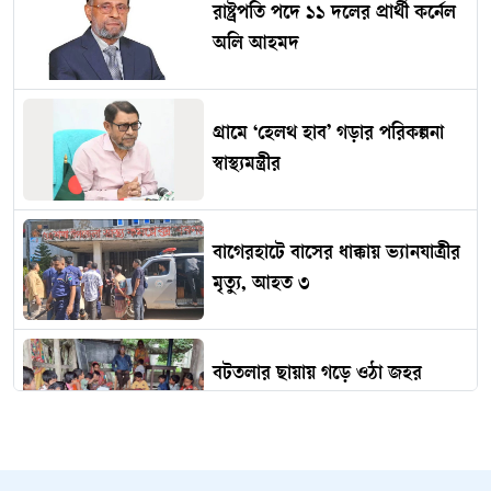
রাষ্ট্রপতি পদে ১১ দলের প্রার্থী কর্নেল
অলি আহমদ
গ্রামে ‘হেলথ হাব’ গড়ার পরিকল্পনা
স্বাস্থ্যমন্ত্রীর
বাগেরহাটে বাসের ধাক্কায় ভ্যানযাত্রীর
মৃত্যু, আহত ৩
বটতলার ছায়ায় গড়ে ওঠা জহর
লালের পাঠশালা