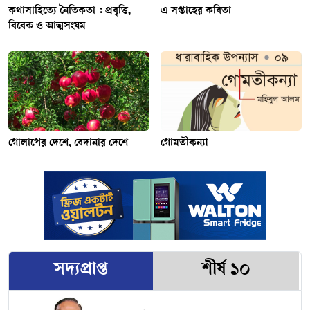
কথাসাহিত্যে নৈতিকতা : প্রবৃত্তি,
এ সপ্তাহের কবিতা
বিবেক ও আত্মসংযম
গোলাপের দেশে, বেদানার দেশে
গোমতীকন্যা
সদ্যপ্রাপ্ত
শীর্ষ ১০