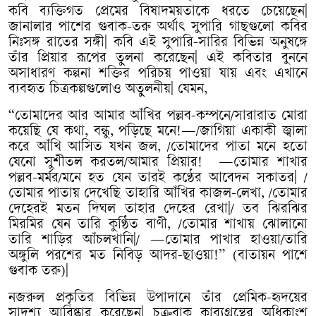
কবি
ব্যক্তিগত
প্রেমের
বিষাদময়তাকে
ধরতে
চেয়েছেন
|
জানালার
পাশের
গুবাক
-
তরু
অর্থাৎ
সুপারি
গাছগুলো
কবির
নিঃসঙ্গ
রাতের
সঙ্গী
|
কবি
এই
সুপারি
-
সারির
বিভিন্ন
অনুষঙ্গে
তাঁর
প্রিয়ার
রূপের
তুলনা
করেছেন
|
এই
কবিতার
বুননে
অসাধারণ
কল্পনা
শক্তির
পরিচয়
পাওয়া
যায়
এবং
এখানে
ব্যবহৃত
চিত্রকল্পগুলোও
অতুলনীয়
|
যেমন
,
“
তোমাদের
আর
আমার
আঁখির
পল্লব
-
কম্পনে
/
সারারাত
মোরা
কয়েছি
যে
কথা
,
বন্ধু
,
পড়িছে
মনে
!—/
জাগিয়া
একাকী
জ্বালা
করে
আঁখি
আসিত
যখন
জল
, /
তোমাদের
পাতা
মনে
হতো
যেনো
সুশীতল
করতল
/
আমার
প্রিয়ার
! —
তোমার
শাখার
পল্লব
-
মর্মর
/
মনে
হত
যেন
তারই
কণ্ঠের
আবেদন
সকাতর
| /
তোমার
পাতায়
দেখেছি
তাহারি
আঁখির
কাজল
-
লেখা
, /
তোমার
দেহেরই
মতন
দিঘল
তাহার
দেহের
রেখা
|/
তব
ঝিরঝির
মিরমির
যেন
তারি
কুণ্ঠিত
বাণী
, /
তোমার
শাখায়
ঝোলানো
তারি
শাড়ির
আঁচলখানি
|/ —
তোমার
পাখার
হাওয়া
/
তারি
অঙ্গুলি
পরশের
মত
নিবিড়
আদর
-
ছাওয়া
!” (
বাতায়ন
পাশে
গুবাক
তরু
)|
নজরুল
প্রকৃতির
বিভিন্ন
উপাদানে
তাঁর
প্রেমিক
-
হৃদয়ের
সাদৃশ্য
আবিষ্কার
করেছেন
|
চক্রবাক
কাব্যগ্রন্থের
অধিকাংশ