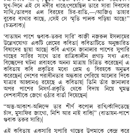
সুখ
-
দিনে
এই
সে
নদীর
ধারে
/
পেয়েছিল
তারে
সারা
দিবসের
সাথি
,/
তারপর
এল
বিরহের
চির
-
রাতি
,—/
আজিও
তাহার
বুকের
ব্যথার
কাছে
, /
সেই
সে
স্মৃতি
পালক
পড়িয়া
আছে
!”
(
চক্রবাক
)|
‘
বাতায়ন
পাশে
গুবাক
-
তরুর
সারি
’
কাজী
নজরুল
ইসলামের
উল্লেখযোগ্য
একটি
প্রেমের
কবিতা
|
কবিতাটিতে
অনুচ্চারিত
বিষাদের
ছায়া
আছে
|
কবি
এখানে
জানালার
পাশের
সুপারি
গাছের
সারির
সাথে
তার
রাত্রিকালীন
প্রগাঢ়
সখ্য
এবং
বিচ্ছেদের
ঘটনা
প্রবাহকে
অনন্য
মাত্রায়
চিত্রিত
করেছেন
|
এ
কবিতায়
কবি
প্রকৃতির
মধ্যে
প্রেম
ও
বিরহকে
অনুভব
করেছেন
|
দেশের
পরাধীনতার
অন্ধকার
পেরিয়ে
আলোর
দিকে
যাত্রার
আহ্বানও
রয়েছে
এ
কবিতায়
|
তিনি
তাঁর
জানালার
অপর
পাশের
নিসর্গ
-
প্রকৃতি
থেকে
বিদায়
নিয়ে
ঘুমন্ত
দেশবাসীকে
জেগে
ওঠার
বার্তা
দিয়েছেন
|
“
অস্ত
-
আকাশ
-
অলিন্দে
তার
শীর্ণ
কপোল
রাখি
/
কাঁদিতেছে
চাঁদ
,
মুসাফির
জাগো
,
নিশি
আর
নাই
বাকি
|” (
বাতায়ন
-
পাশে
গুবাক
তরুর
সারি
)|
এই
কবিতায়
একসারি
সুপারি
গাছের
উপমাকে
কেন্দ্র
করে