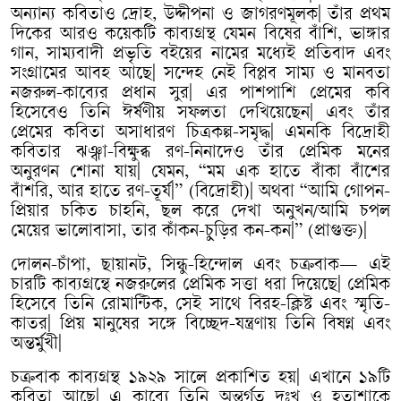
অন্যান্য
কবিতাও
দ্রোহ
,
উদ্দীপনা
ও
জাগরণমূলক
|
তাঁর
প্রথম
দিকের
আরও
কয়েকটি
কাব্যগ্রন্থ
যেমন
বিষের
বাঁশি
,
ভাঙ্গার
গান
,
সাম্যবাদী
প্রভৃতি
বইয়ের
নামের
মধ্যেই
প্রতিবাদ
এবং
সংগ্রামের
আবহ
আছে
|
সন্দেহ
নেই
বিপ্লব
সাম্য
ও
মানবতা
নজরুল
-
কাব্যের
প্রধান
সুর
|
এর
পাশপাশি
প্রেমের
কবি
হিসেবেও
তিনি
ঈর্ষণীয়
সফলতা
দেখিয়েছেন
|
এবং
তাঁর
প্রেমের
কবিতা
অসাধারণ
চিত্রকল্প
-
সমৃদ্ধ
|
এমনকি
বিদ্রোহী
কবিতার
ঝঞ্ঝা
-
বিক্ষুব্ধ
রণ
-
নিনাদেও
তাঁর
প্রেমিক
মনের
অনুরণন
শোনা
যায়
|
যেমন
, “
মম
এক
হাতে
বাঁকা
বাঁশের
বাঁশরি
,
আর
হাতে
রণ
-
তূর্য
|” (
বিদ্রোহী
)|
অথবা
“
আমি
গোপন
-
প্রিয়ার
চকিত
চাহনি
,
ছল
করে
দেখা
অনুখন
/
আমি
চপল
মেয়ের
ভালোবাসা
,
তার
কাঁকন
-
চুড়ির
কন
-
কন
|” (
প্রাগুক্ত
)|
দোলন
-
চাঁপা
,
ছায়ানট
,
সিন্ধু
-
হিন্দোল
এবং
চক্রবাক
—
এই
চারটি
কাব্যগ্রন্থে
নজরুলের
প্রেমিক
সত্তা
ধরা
দিয়েছে
|
প্রেমিক
হিসেবে
তিনি
রোমান্টিক
,
সেই
সাথে
বিরহ
-
ক্লিষ্ট
এবং
স্মৃতি
-
কাতর
|
প্রিয়
মানুষের
সঙ্গে
বিচ্ছেদ
-
যন্ত্রণায়
তিনি
বিষণ্ন
এবং
অন্তর্মুখী
|
চক্রবাক
কাব্যগ্রন্থ
১৯২৯
সালে
প্রকাশিত
হয়
|
এখানে
১৯টি
কবিতা
আছে
|
এ
কাব্যে
তিনি
অন্তর্গত
দুঃখ
ও
হতাশাকে