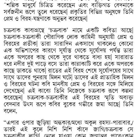
ˆ
শল্পিক
মাধুর্যে
চিত্রিত
করেছেন
এবং
ব্যক্তিগত
বেদনাকে
সর্বজনীন
রূপে
তুলে
ধরেছেন
|
প্রকৃতির
বিভিন্ন
অনুষঙ্গে
তিনি
প্রেম
ও
বিরহ
-
যন্ত্রণাকে
অনুভব
করেছেন
|
চক্রবাক
কাব্যগ্রন্থে
‘
চক্রবাক
’
নামে
একটি
কবিতা
আছে
|
চক্রবাক
-
চক্রবাকী
পৌরাণিক
লোক
কাহিনী
অনুযায়ী
প্রেম
ও
বিরহের
প্রতীক
|
তারা
সারাদিন
একসাথে
থাকলেও
কোনো
এক
অভিশাপের
কারণে
সূর্যাস্ত
থেকে
সূর্যোদয়
পর্যন্ত
তারা
একে
অপরের
কাছ
থেকে
দূরে
থাকতে
বাধ্য
হয়
|
সারারাত
ধরে
নদীর
দুই
পাড়ে
বসে
তারা
কান্নাকাটি
করে
একে
অপরকে
কাছে
ডাকতে
থাকে
|
রাতের
এই
বিরহ
শেষে
সূর্যোদয়ের
সাথে
সাথে
তাদের
পুনরায়
মিলন
ঘটে
|
তাদের
এই
প্রাত্যহিক
মিলন
ও
বিরহের
ঘটনা
কবি
মানবীয়
প্রেম
ও
বিরহের
সঙ্গে
মিলিয়ে
দেখেছেন
|
এই
কাব্যে
তিনি
নিজেকে
চক্রবাক
রূপে
কল্পনা
করেছেন
|
চক্রবাক
-
চক্রবাকীর
এই
বিরহের
স্মৃতি
অব্যক্ত
বেদনার
উৎস
রূপে
কবির
বুকের
গভীরে
জমা
আছে
|
তিনি
বলেন
,
“
এপার
ওপার
জুড়িয়া
অন্ধকার
/
মধ্যে
অকূল
রহস্য
-
পারাবার
,/
তারই
এই
কূলে
নিশি
নিশি
কাঁদে
জাগি
/
চক্রবাক
সে
চক্রবাকীর
লাগি
| /
ভুলে
যাওয়া
কোন
জন্মান্তর
পারে
/
কোন