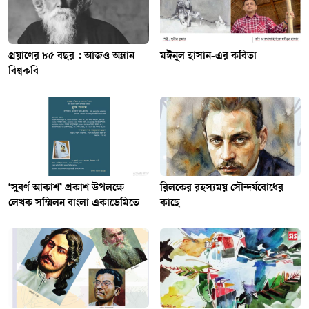
প্রয়াণের ৮৫ বছর : আজও অম্লান
মঈনুল হাসান-এর কবিতা
বিশ্বকবি
‘সুবর্ণ আকাশ’ প্রকাশ উপলক্ষে
রিলকের রহস্যময় সৌন্দর্যবোধের
লেখক সম্মিলন বাংলা একাডেমিতে
কাছে