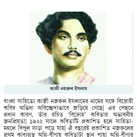
কাজী নজরুল ইসলাম
বাংলা
সাহিত্যে
কাজী
নজরুল
ইসলামের
নামের
সঙ্গে
বিদ্রোহী
কবির
অভিধা
অবিচ্ছেদ্যভাবে
জড়িয়ে
গেছে
|
এর
পেছনে
প্রধান
কারণ
,
তাঁর
রচিত
‘
বিদ্রোহ
’
কবিতার
অভাবনীয়
জনপ্রিয়তা
|
১৯২২
সালে
কবিতাটি
প্রকাশিত
হলে
সাহিত্য
-
মহলে
বিপুল
সাড়া
পড়ে
যায়
|
ঐ
বছরেই
প্রকাশিত
নজরুলের
প্রথম
কাব্যগ্রন্থ
অগ্নি
-
বীণায়
কবিতাটা
স্থান
পায়
|
অগ্নি
-
বীণার