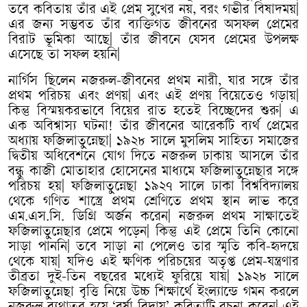
তবে
কবিতায়
তাঁর
এই
প্রেম
সুখের
নয়
,
বরং
গভীর
বিষাদময়
|
এর
জন্য
সম্ভবত
তাঁর
ব্যক্তিগত
জীবনের
অসফল
প্রেমের
বিরাট
ভূমিকা
আছে
|
তাঁর
জীবনে
যেসব
প্রেমের
উপলক্ষ
এসেছে
তা
সফল
হয়নি
|
নার্গিস
ছিলেন
নজরুল
-
জীবনের
প্রথম
নারী
,
যার
সঙ্গে
তাঁর
প্রথম
পরিচয়
এবং
প্রণয়
|
এবং
এই
প্রণয়
বিয়েতেও
গড়ায়
|
কিন্তু
বিস্ময়করভাবে
বিয়ের
রাত
হতেই
বিচ্ছেদের
শুরু
|
এ
এক
অবিশ্বাস্য
ঘটনা
!
তাঁর
জীবনের
আরেকটি
ব্যর্থ
প্রেমের
অধ্যায়
ফজিলাতুন্নেছা
|
১৯২৮
সালে
মুসলিম
সাহিত্য
সমাজের
দ্বিতীয়
অধিবেশনে
যোগ
দিতে
নজরুল
ঢাকায়
আসলে
তাঁর
বন্ধু
কাজী
মোতাহার
হোসেনের
মাধ্যমে
ফজিলাতুন্নেছার
সঙ্গে
পরিচয়
হয়
|
ফজিলাতুন্নেছা
১৯২৭
সালে
ঢাকা
বিশ্ববিদ্যালয়
থেকে
গণিত
শাস্ত্রে
প্রথম
শ্রেণিতে
প্রথম
স্থান
লাভ
করে
এম
.
এস
.
সি
.
ডিগ্রি
অর্জন
করেন
|
নজরুল
প্রথম
সাক্ষাতেই
ফজিলাতুন্নেছার
প্রেমে
পড়েন
|
কিন্তু
এই
প্রেমে
তিনি
কোনো
সাড়া
পাননি
|
তবে
সাড়া
না
পেলেও
তার
স্মৃতি
কবি
-
হৃদয়ে
থেকে
যায়
|
যদিও
এই
ক্ষণিক
পরিচয়ের
অতৃপ্ত
প্রেম
-
যন্ত্রণার
তীব্রতা
দুই
-
তিন
বছরের
মধ্যেই
ফুরিয়ে
যায়
|
১৯২৮
সালে
ফজিলাতুন্নেছা
বৃত্তি
নিয়ে
উচ্চ
শিক্ষার্থে
ইংল্যান্ডে
গমন
করলে