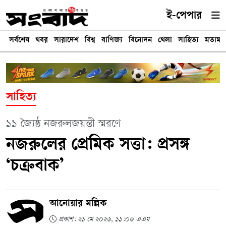
ই-পেপার
সর্বশেষ
খবর
সারাদেশ
বিশ্ব
বাণিজ্য
বিনোদন
খেলা
সাহিত্য
মতামত
সাহিত্য
১১ জ্যৈষ্ঠ নজরুলজয়ন্তী স্মরণে
নজরুলের প্রেমিক সত্তা: প্রসঙ্গ
‘চক্রবাক’
আনোয়ার মল্লিক
প্রকাশ: ২১ মে ২০২৬, ১১:০৬ এএম