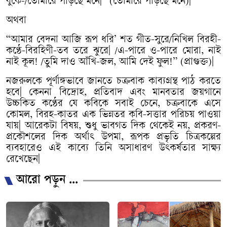
বুকে
-/
তোমারে
পড়িছে
মনে
|” (
তোমারে
পড়িছে
মনে
)|
অথবা
“
আমার
বেদনা
আজি
রূপ
ধরি
’
শত
গীত
-
সুরে
/
নিখিল
বিরহী
-
কণ্ঠে
-
বিরহিণী
-
তব
তরে
ঝুরে
| /
এ
-
পারে
ও
-
পারে
মোরা
,
নাই
নাই
কূল
! /
তুমি
দাও
আঁখি
-
জল
,
আমি
দেই
ফুল
!” (
প্রাগুক্ত
)|
নজরুলকে
পূর্ণাঙ্গভাবে
জানতে
চক্রবাক
কাব্যগ্রন্থ
পাঠ
করতে
হবে
|
কেননা
বিদ্রোহ
,
প্রতিবাদ
এবং
মানবতার
জয়গানে
উচ্চকিত
কণ্ঠের
যে
কবিকে
সবাই
চেনে
,
চক্রবাকে
এসে
কোমল
,
বিরহ
-
কাতর
এক
ভিন্নতর
কবি
-
সত্তার
পরিচয়
পাওয়া
যায়
|
আরেকটা
বিষয়
,
শুধু
ভাবগত
দিক
থেকেই
নয়
,
প্রকরণ
-
প্রকৌশলের
দিক
অর্থাৎ
উপমা
,
রূপক
প্রভৃতি
চিত্রকল্পের
ব্যবহারেও
এই
কাব্যে
তিনি
অসাধারণ
উৎকর্ষতার
সাক্ষ্য
রেখেছেন
|
আরো পড়ুন ...