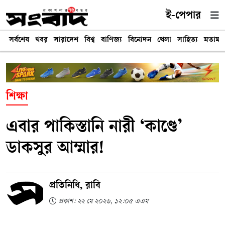
ই-পেপার
সর্বশেষ
খবর
সারাদেশ
বিশ্ব
বাণিজ্য
বিনোদন
খেলা
সাহিত্য
মতামত
শিক্ষা
এবার পাকিস্তানি নারী ‘কাণ্ডে’
ডাকসুর আম্মার!
প্রতিনিধি, রাবি
প্রকাশ: ২২ মে ২০২৬, ১২:০৫ এএম