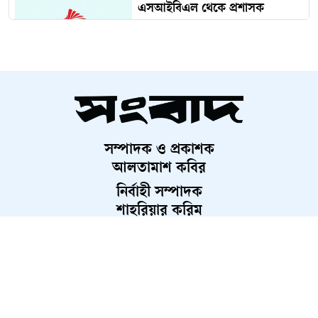
এসআইবিএল থেকে প্রশাসক
প্রত্যাহার
দেড় কোটি পরিবার পাবে কার্ড,
উদ্বোধন ১৬ আগস্ট
সম্পাদক ও প্রকাশক
চব্বিশের জুলাই: রাষ্ট্র রূপান্তরের
আলতামাশ কবির
যুগসন্ধি
নির্বাহী সম্পাদক
শাহরিয়ার করিম
প্রধান, ডিজিটাল সংস্করণ
চলচ্চিত্র প্রযোজক-পরিবেশক সমিতির
রাশেদ আহমেদ
নির্বাচন স্থগিত
মুন্সিগঞ্জে সাংবাদিকের বিরুদ্ধে