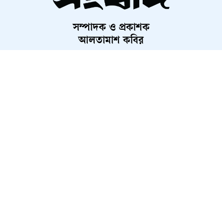
সম্পাদক ও প্রকাশক
প্রধানমন্ত্রী তারেক রহমান ‘জনবান্ধব
আলতামাশ কবির
নেতা’ : ভারতীয় হাইকমিশনার
নির্বাহী সম্পাদক
শাহরিয়ার করিম
প্রধান, ডিজিটাল সংস্করণ
ছাগল দিয়ে শুরু, এখন ১২ লাখ
রাশেদ আহমেদ
টাকার সম্পদের মালিক আরতি মার্ডি
বিরোধী দল আওয়ামী লীগের ভাষায়
কথা বলছে : মির্জা ফখরুল
About Us
Contact Us
Terms And Condition
ট্রাক্টর-সিএনজির সংঘর্ষে ভাঙল
Privacy Policy
Advertisement
Career
বিদ্যুতের খুঁটি, আহত ৫
২০২৬ সংবাদ কর্তৃক সর্বস্বত্ব স্বত্বাধিকার সংরক্ষিত
অনলাইন জুয়ার প্রতিবাদ করায়