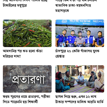
বিশ্ব আদিবাসী দিবস পালিত হচ্ছে
সাড়ে তিন ঘণ্টা পর যান চলাচল
টাঙ্গাইলের মধুপুরে
স্বাভাবিক ঢাকা-ময়মনসিংহ
মহাসড়কে
আমদানির পর কত হলো কাঁচা
চাঁদপুরে ২০ কেজি গাঁজাসহ যুবক
মরিচের দাম?
গ্রেপ্তার
ফরম পূরণের নামে প্রতারণা, পরীক্ষা
ছাগল দিয়ে শুরু, এখন ১২ লাখ
দিতে পারেননি ছয় শিক্ষার্থী
টাকার সম্পদের মালিক আরতি মার্ডি