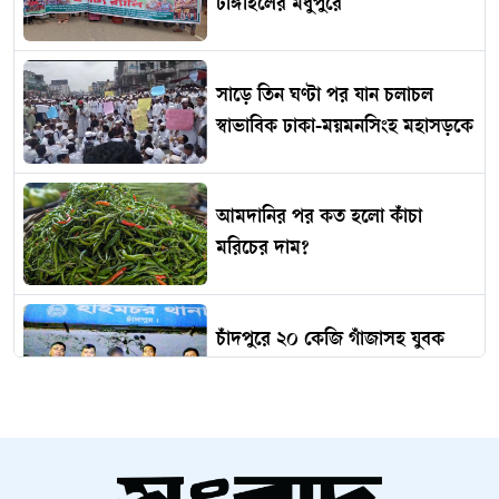
টাঙ্গাইলের মধুপুরে
সাড়ে তিন ঘণ্টা পর যান চলাচল
স্বাভাবিক ঢাকা-ময়মনসিংহ মহাসড়কে
আমদানির পর কত হলো কাঁচা
মরিচের দাম?
চাঁদপুরে ২০ কেজি গাঁজাসহ যুবক
গ্রেপ্তার
ফরম পূরণের নামে প্রতারণা, পরীক্ষা
দিতে পারেননি ছয় শিক্ষার্থী