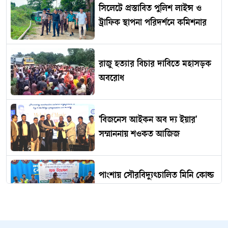
সিলেটে প্রস্তাবিত পুলিশ লাইন্স ও
ট্রাফিক স্থাপনা পরিদর্শনে কমিশনার
রাজু হত্যার বিচার দাবিতে মহাসড়ক
অবরোধ
'বিজনেস আইকন অব দ্য ইয়ার'
সম্মাননায় শওকত আজিজ
পাংশায় সৌরবিদ্যুৎচালিত মিনি কোল্ড
স্টোরেজ উদ্বোধন
আলিয়া মাদরাসায় আবার উত্তেজনা: