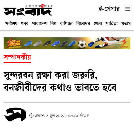
ই-পেপার
সর্বশেষ
খবর
সারাদেশ
বিশ্ব
বাণিজ্য
বিনোদন
খেলা
সাহিত্য
মতামত
সম্পাদকীয়
সুন্দরবন রক্ষা করা জরুরি,
বনজীবীদের কথাও ভাবতে হবে
প্রকাশ: ১ জুন ২০২৬, ০৪:৪৯ পিএম