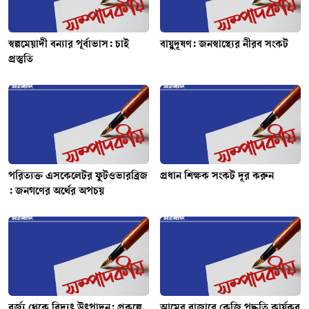
স্বল্পমেয়াদী বন্যার পূর্বাভাস: চাই
বায়ুদূষণ: জনস্বাস্থ্যের নীরব সংকট
প্রস্তুতি
পরিত্যক্ত এসকেলেটর ফুটওভারব্রিজ
প্রধান শিক্ষক সংকট দূর করুন
: জনগণের অর্থের অপচয়
বর্জ্য থেকে বিদ্যুৎ উৎপাদন: প্রকল্পে
আমের বাজারে কেজি পদ্ধতি কার্যকর