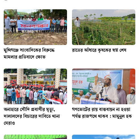
মুন্সিগঞ্জে সাংবাদিকের বিরুদ্ধে
রাতের আঁধারে কৃষকের স্বপ্ন শেষ
মামলার প্রতিবাদে ক্ষোভ
অনাহারে সৌদি প্রবাসীর মৃত্যু,
গণভোটের রায় বাস্তবায়ন না হওয়া
দালালদের বিচারের দাবিতে থানা
পর্যন্ত রাজপথে থাকব : মামুনুল হক
ঘেরাও