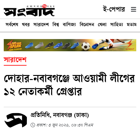
ই-পেপার
সর্বশেষ
খবর
সারাদেশ
বিশ্ব
বাণিজ্য
বিনোদন
খেলা
সাহিত্য
মতামত
সারাদেশ
দোহার-নবাবগঞ্জে আওয়ামী লীগের
১২ নেতাকর্মী গ্রেপ্তার
প্রতিনিধি, নবাবগঞ্জ (ঢাকা)
প্রকাশ: ৩ জুন ২০২৬, ০৮:৩৭ পিএম