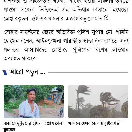
নাশকতা ও সহিংসতার ঘটনায় দায়ের হওয়া মামলার তদন্তে
পাওয়া তথ্যের ভিত্তিতেই এই অভিযান চালানো হয়েছে।
গ্রেপ্তারকৃতরা ওই সব মামলার এজাহারভুক্ত আসামি।
দোহার সার্কেলের জ্যেষ্ঠ অতিরিক্ত পুলিশ সুপার মো. শামীম
হোসেন বলেন, আইনশৃঙ্খলা পরিস্থিতি স্বাভাবিক রাখতে এবং
পলাতক আসামিদের গ্রেপ্তারে পুলিশের বিশেষ অভিযান
অব্যাহত থাকবে।
আরো পড়ুন ...
বাজারে দুর্বৃত্তদের হামলা : প্রাণ গেল
সকালে যেসব জেলায় বৃষ্টির শঙ্কা
যুবকের