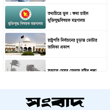
তথ্যচিত্রে ভুল : ক্ষমা চাইল
মুক্তিযুদ্ধবিষয়ক মন্ত্রণালয়
রাষ্ট্রপতি নির্বাচনের চূড়ান্ত ভোটার
তালিকা প্রকাশ
সকালে যেসব জেলায় বৃষ্টির শঙ্কা
গ্যাস-সংকট ভোগাবে আরও ২-৩
দিন, আশ্বাস জ্বালানি মন্ত্রীর