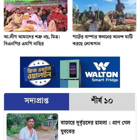
আ.লীগ আমাদের শত্রু নয়, মিত্র:
পাটের বাম্পার ফলনের আনন্দ মাটি
বিএনপির এমপি নাছির
করছে লোকসান
সদ্যপ্রাপ্ত
শীর্ষ ১০
বাজারে দুর্বৃত্তদের হামলা : প্রাণ গেল
যুবকের