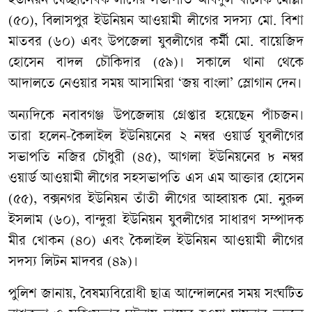
ইউনিয়ন স্বেচ্ছাসেবক লীগের সভাপতি আবদুল খালেক মোল্লা
(৫০), বিলাসপুর ইউনিয়ন আওয়ামী লীগের সদস্য মো. বিশা
মাতবর (৬০) এবং উপজেলা যুবলীগের কর্মী মো. বায়েজিদ
হোসেন বাদল চৌকিদার (৫৯)। সকালে থানা থেকে
আদালতে নেওয়ার সময় আসামিরা ‘জয় বাংলা’ স্লোগান দেন।
অন্যদিকে নবাবগঞ্জ উপজেলায় গ্রেপ্তার হয়েছেন পাঁচজন।
তারা হলেন-কৈলাইল ইউনিয়নের ২ নম্বর ওয়ার্ড যুবলীগের
সভাপতি নজির চৌধুরী (৪৫), আগলা ইউনিয়নের ৮ নম্বর
ওয়ার্ড আওয়ামী লীগের সহসভাপতি এস এম আক্তার হোসেন
(৫৫), বক্সনগর ইউনিয়ন তাঁতী লীগের আহ্বায়ক মো. নুরুল
ইসলাম (৬০), বান্দুরা ইউনিয়ন যুবলীগের সাধারণ সম্পাদক
মীর খোকন (৪০) এবং কৈলাইল ইউনিয়ন আওয়ামী লীগের
সদস্য লিটন মাদবর (৪৯)।
পুলিশ জানায়, বৈষম্যবিরোধী ছাত্র আন্দোলনের সময় সংঘটিত