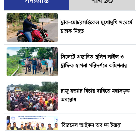
সদ্যপ্রাপ্ত
শীর্ষ ১০
ট্রাক-মোটরসাইকেল মুখোমুখি সংঘর্ষে
চালক নিহত
সিলেটে প্রস্তাবিত পুলিশ লাইন্স ও
ট্রাফিক স্থাপনা পরিদর্শনে কমিশনার
রাজু হত্যার বিচার দাবিতে মহাসড়ক
অবরোধ
'বিজনেস আইকন অব দ্য ইয়ার'
সম্মাননায় শওকত আজিজ