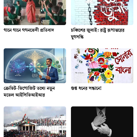
গানে গানে গগনভেদী প্রতিবাদ
চব্বিশের জুলাই: রাষ্ট্র রূপান্তরের
যুগসন্ধি
ক্রেডিট-ডিপোজিট তথ্যে নতুন
গুপ্ত ধনের সন্ধানে!
মডেল আইসিডিআইআর