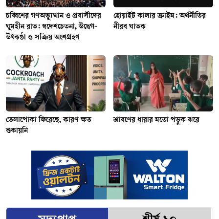
চব্বিশের গণঅভ্যুত্থান ও প্রবাসীদের
হোয়াইট কালার ক্রাইম: অর্থনীতির
ঘুমহীন রাত: স্বদেশচেতনা, উদ্বেগ-
নীরব ঘাতক
উৎকণ্ঠা ও সক্রিয় অংশগ্রহণ
তেলাপোকা ফিরেছে, কারণ ক্ষত
শ্রাবণের ধারার মতো পড়ুক ঝরে
শুকায়নি