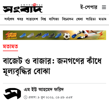
ই-পেপার
সর্বশেষ
খবর
সারাদেশ
বিশ্ব
বাণিজ্য
বিনোদন
খেলা
সাহিত্য
মতামত
মতামত
বাজেট ও বাজার: জনগণের কাঁধে
মূল্যবৃদ্ধির বোঝা
এম ইউ আহমেদ ফরিদ
প্রকাশ: ৯ জুন ২০২৬, ০৯:৫৯ এএম