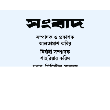
পাংশায় সৌরবিদ্যুৎচালিত মিনি কোল্ড
স্টোরেজ উদ্বোধন
সম্পাদক ও প্রকাশক
আলিয়া মাদরাসায় আবার উত্তেজনা:
আলতামাশ কবির
সংঘাত এড়াতে মোতায়েন পুলিশ
নির্বাহী সম্পাদক
ব্যারিকেড
শাহরিয়ার করিম
প্রধান, ডিজিটাল সংস্করণ
গণহত্যার বিচারের নামে প্রহসন
রাশেদ আহমেদ
চলছে, ক্ষোভ প্রকাশ মুগ্ধর ভাই স্নিগ্ধর
বগুড়ায় ৪০০ একরের নতুন বিসিক
শিল্পপার্ক নির্মাণের ঘোষণা
About Us
Contact Us
Terms And Condition
আত্রাইয়ে মাদক কারবারিসহ গ্রেপ্তার