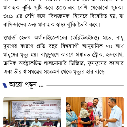
মারাত্মক ঝুঁকি সৃষ্টি করে ৩০০-এর বেশি যেকোনো সূচক।
৩০১ এর বেশি হলে ‘বিপজ্জনক’ হিসেবে বিবেচিত হয়, যা
বাসিন্দাদের জন্য মারাত্মক স্বাস্থ্য ঝুঁকি তৈরি করে।
ওয়ার্ল্ড হেলথ অর্গানাইজেশনের (ডব্লিউএইচও) মতে, বায়ু
দূষণের কারণে প্রতি বছর বিশ্বব্যাপী আনুমানিক ৭০ লাখ
মানুষের মৃত্যু হয়। বায়ুদূষণে কারণে প্রধানত স্ট্রোক, হৃদরোগ,
ক্রনিক অবস্ট্রাকটিভ পালমোনারি ডিজিজ, ফুসফুসের ক্যান্সার
এবং তীব্র শ্বাসযন্ত্রের সংক্রমণ থেকে মৃত্যুর হার বাড়ে।
আরো পড়ুন ...