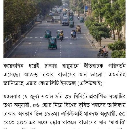
কয়েকদিন ধরেই ঢাকার বায়ুমানে ইতিবাচক পরিবর্তন
এসেছে। আজও ঢাকার বাতাসের মান ভালো। এমনটাই
জানিয়েছে এয়ার কোয়ালিটি ইনডেক্স (একিউআই)।
মঙ্গলবার (৯ জুন) সকাল ৯টা ৩৮ মিনিটে প্রকাশিত সংস্থাটির
তথ্য অনুযায়ী, ৮৬ স্কোর নিয়ে বিশ্বের দূষিত শহরের তালিকায়
ঢাকার অবস্থান ছিল ১৮তম। একিউআই মানদণ্ড অনুযায়ী, ৫০
থেকে ১০০-এর মধ্যে স্কোর থাকলে বাতাসের মান ‘মাঝারি’