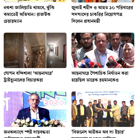
নকশা জালিয়াতি থামবে, ঝুঁকি
জুলাই শহীদ ও আহত ১০ পরিবারের
কমাতেই অভিযান: রাজউক
সদস্যদের চাকরির নিয়োগপত্র
চেয়ারম্যান
দিলেন প্রধানমন্ত্রী
গোপন বন্দিশালা ‘আয়নাঘরে’
আয়নাঘরে পৈশাচিক নির্যাতন করা
ট্রাইব্যুনালের বিচারকরা
হয়েছিল তারেক রহমানকেও
জনকল্যাণে স্পষ্ট দায়বদ্ধতা
'বিজনেস আইকন অব দ্য ইয়ার'