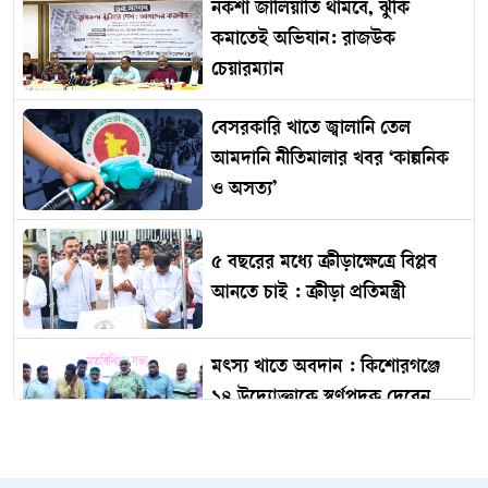
নকশা জালিয়াতি থামবে, ঝুঁকি
কমাতেই অভিযান: রাজউক
চেয়ারম্যান
বেসরকারি খাতে জ্বালানি তেল
আমদানি নীতিমালার খবর ‘কাল্পনিক
ও অসত্য’
৫ বছরের মধ্যে ক্রীড়াক্ষেত্রে বিপ্লব
আনতে চাই : ক্রীড়া প্রতিমন্ত্রী
মৎস্য খাতে অবদান : কিশোরগঞ্জে
১৪ উদ্যোক্তাকে স্বর্ণপদক দেবেন
প্রধানমন্ত্রী
সাতক্ষীরা সীমান্তে বিজিবির হাতে দুই