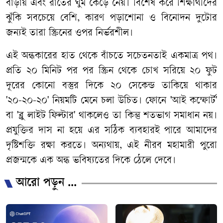
বাড়ায়
এবং
রাতের
ঘুম
কেড়ে
নেয়।
বিশেষ
করে
শিক্ষার্থীদের
ঝুঁকি
সবচেয়ে
বেশি
,
কারণ
পড়াশোনা
ও
বিনোদন
দুটোর
জন্যই
তারা
স্ক্রিনের
ওপর
নির্ভরশীল।
এই
অন্ধকারের
হাত
থেকে
বাঁচতে
সচেতনতাই
একমাত্র
পথ।
প্রতি
২০
মিনিট
পর
পর
স্ক্রিন
থেকে
চোখ
সরিয়ে
২০
ফুট
দূরের
কোনো
বস্তুর
দিকে
২০
সেকেন্ড
তাকিয়ে
থাকার
'
২০
-
২০
-
২০
'
নিয়মটি
মেনে
চলা
উচিত।
ফোনে
'
আই
কম্ফোর্ট
'
বা
'
ব্লু
লাইট
ফিল্টার
'
থাকলেও
তা
কিন্তু
শতভাগ
সমাধান
নয়।
প্রযুক্তির
দাস
না
হয়ে
এর
সঠিক
ব্যবহারই
পারে
আমাদের
দৃষ্টিশক্তি
রক্ষা
করতে।
অন্যথায়
,
এই
নীরব
মহামারী
পুরো
প্রজন্মকে
এক
অন্ধ
ভবিষ্যতের
দিকে
ঠেলে
দেবে।
আরো পড়ুন ...