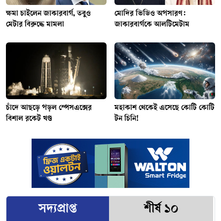
ক্ষমা চাইলেন জাকারবার্গ, তবুও
মোদির ভিডিও অপসারণ:
মেটার বিরুদ্ধে মামলা
জাকারবার্গকে আলটিমেটাম
চাঁদে আছড়ে পড়ল স্পেসএক্সের
মহাকাশ থেকেই এসেছে কোটি কোটি
বিশাল রকেট খণ্ড
টন চিনি!
সদ্যপ্রাপ্ত
শীর্ষ ১০