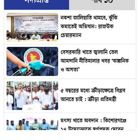
সদ্যপ্রাপ্ত
শীর্ষ ১০
নকশা জালিয়াতি থামবে, ঝুঁকি
কমাতেই অভিযান: রাজউক
চেয়ারম্যান
বেসরকারি খাতে জ্বালানি তেল
আমদানি নীতিমালার খবর ‘কাল্পনিক
ও অসত্য’
৫ বছরের মধ্যে ক্রীড়াক্ষেত্রে বিপ্লব
আনতে চাই : ক্রীড়া প্রতিমন্ত্রী
মৎস্য খাতে অবদান : কিশোরগঞ্জে
১৪ উদ্যোক্তাকে স্বর্ণপদক দেবেন
প্রধানমন্ত্রী