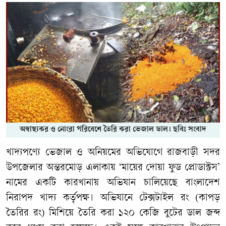
অস্বাস্থ্যকর ও নোংরা পরিবেশে তৈরি করা ভেজাল ডাল। ছবিঃ সংবাদ
খাদ্যপণ্যে ভেজাল ও অনিয়মের অভিযোগে রাজবাড়ী সদর
উপজেলার অন্তরমোড় এলাকায় ‘মায়ের দোয়া ফুড প্রোডাক্টস’
নামের একটি কারখানায় অভিযান চালিয়েছে বাংলাদেশ
নিরাপদ খাদ্য কর্তৃপক্ষ। অভিযানে টেক্সটাইল রং (কাপড়
তৈরির রং) মিশিয়ে তৈরি করা ১২০ কেজি বুটের ডাল জব্দ