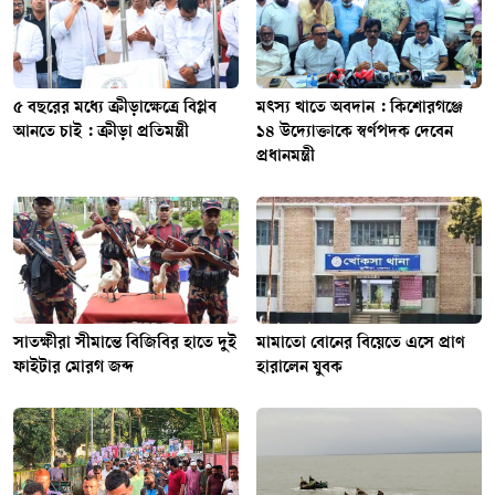
৫ বছরের মধ্যে ক্রীড়াক্ষেত্রে বিপ্লব
মৎস্য খাতে অবদান : কিশোরগঞ্জে
আনতে চাই : ক্রীড়া প্রতিমন্ত্রী
১৪ উদ্যোক্তাকে স্বর্ণপদক দেবেন
প্রধানমন্ত্রী
সাতক্ষীরা সীমান্তে বিজিবির হাতে দুই
মামাতো বোনের বিয়েতে এসে প্রাণ
ফাইটার মোরগ জব্দ
হারালেন যুবক