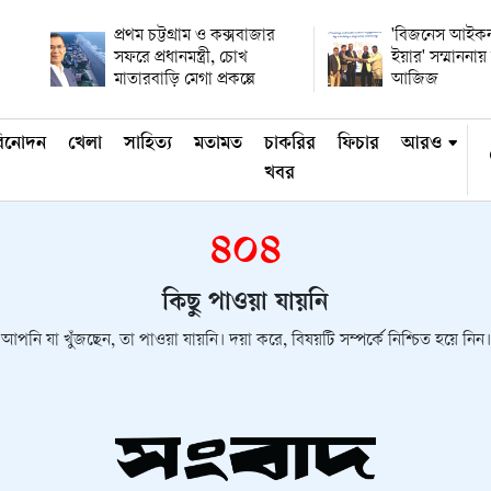
প্রথম চট্টগ্রাম ও কক্সবাজার
'বিজনেস আইকন
সফরে প্রধানমন্ত্রী, চোখ
ইয়ার' সম্মানন
মাতারবাড়ি মেগা প্রকল্পে
আজিজ
িনোদন
খেলা
সাহিত্য
মতামত
চাকরির
ফিচার
আরও
খবর
৪০৪
কিছু পাওয়া যায়নি
আপনি যা খুঁজছেন, তা পাওয়া যায়নি। দয়া করে, বিষয়টি সম্পর্কে নিশ্চিত হয়ে নিন।