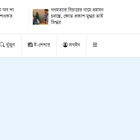
 অব দ্য
গণহত্যার বিচারের নামে প্রহসন
ায় শওকত
চলছে, ক্ষোভ প্রকাশ মুগ্ধর ভাই
স্নিগ্ধর
খুঁজুন
ই-পেপার
লগইন