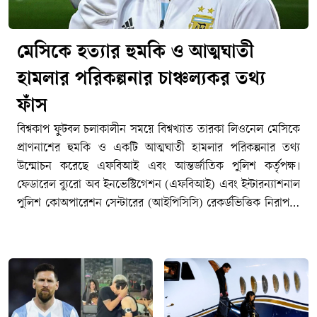
মেসিকে হত্যার হুমকি ও আত্মঘাতী
হামলার পরিকল্পনার চাঞ্চল্যকর তথ্য
ফাঁস
বিশ্বকাপ ফুটবল চলাকালীন সময়ে বিশ্বখ্যাত তারকা লিওনেল মেসিকে
প্রাণনাশের হুমকি ও একটি আত্মঘাতী হামলার পরিকল্পনার তথ্য
উন্মোচন করেছে এফবিআই এবং আন্তর্জাতিক পুলিশ কর্তৃপক্ষ।
ফেডারেল ব্যুরো অব ইনভেস্টিগেশন (এফবিআই) এবং ইন্টারন্যাশনাল
পুলিশ কোঅপারেশন সেন্টারের (আইপিসিসি) রেকর্ডভিত্তিক নিরাপত্তা
প্রতিবেদন অনুযায়ী, আর্জেন্টিনার এই অধিনায়ককে প্রধান টার্গেট
করে একাধিকবার মৃত্যুর হুমকি দেওয়া হয়েছিল। নিরাপত্তা নথিতে
উল্লেখ করা হয়েছে, টুর্নামেন্ট চলাকালীন সময়ে অন্য যেকোনো
খেলোয়াড়ের তুলনায় মেসিকে সবচেয়ে বেশি সংখ্যক হুমকি দেওয়া
হয়েছিল।​তদন্ত প্রতিবেদনে বলা হয়েছে, এক ব্যক্তি স্টেডিয়ামে প্রবেশ
করে সরাসরি লিওনেল মেসিকে হত্যা করার হুমকি দিয়েছিল। এছাড়া