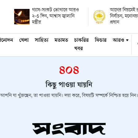
গ্যাস-সংকট ভোগাবে আরও
আগের নিয়মেই রাষ
২-৩ দিন, আশ্বাস জ্বালানি
নির্বাচন, মনোন
মন্ত্রীর
প্রধান
িনোদন
খেলা
সাহিত্য
মতামত
চাকরির
ফিচার
আরও
খবর
৪০৪
কিছু পাওয়া যায়নি
আপনি যা খুঁজছেন, তা পাওয়া যায়নি। দয়া করে, বিষয়টি সম্পর্কে নিশ্চিত হয়ে নিন।