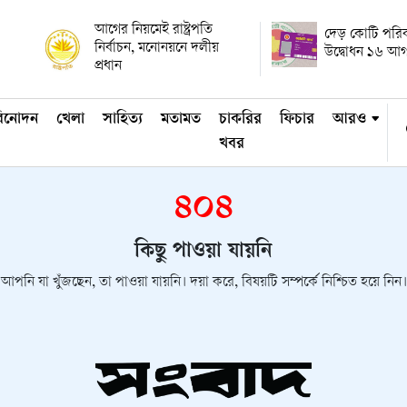
আগের নিয়মেই রাষ্ট্রপতি
দেড় কোটি পরিবা
নির্বাচন, মনোনয়নে দলীয়
উদ্বোধন ১৬ আগস
প্রধান
িনোদন
খেলা
সাহিত্য
মতামত
চাকরির
ফিচার
আরও
খবর
৪০৪
কিছু পাওয়া যায়নি
আপনি যা খুঁজছেন, তা পাওয়া যায়নি। দয়া করে, বিষয়টি সম্পর্কে নিশ্চিত হয়ে নিন।