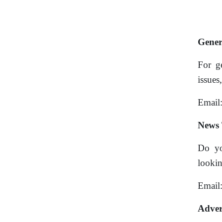
Gener
For ge
issues
Email
News 
Do yo
lookin
Email
Adver