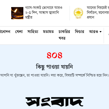
গ্যাস-সংকট ভোগাবে আরও
আগের নিয়মেই রাষ
২-৩ দিন, আশ্বাস জ্বালানি
নির্বাচন, মনোন
মন্ত্রীর
প্রধান
িনোদন
খেলা
সাহিত্য
মতামত
চাকরির
ফিচার
আরও
খবর
৪০৪
কিছু পাওয়া যায়নি
আপনি যা খুঁজছেন, তা পাওয়া যায়নি। দয়া করে, বিষয়টি সম্পর্কে নিশ্চিত হয়ে নিন।