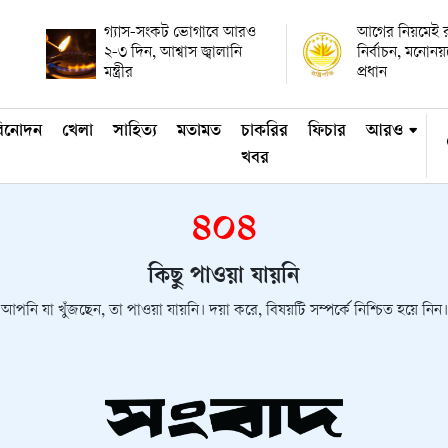
গ্যাস-সংকট ভোগাবে আরও
আগের নিয়মেই রাষ
২-৩ দিন, আশ্বাস জ্বালানি
নির্বাচন, মনোন
মন্ত্রীর
প্রধান
িনোদন
খেলা
সাহিত্য
মতামত
চাকরির
ফিচার
আরও
খবর
৪০৪
কিছু পাওয়া যায়নি
আপনি যা খুঁজছেন, তা পাওয়া যায়নি। দয়া করে, বিষয়টি সম্পর্কে নিশ্চিত হয়ে নিন।