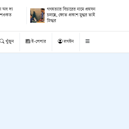
 অব দ্য
গণহত্যার বিচারের নামে প্রহসন
ায় শওকত
চলছে, ক্ষোভ প্রকাশ মুগ্ধর ভাই
স্নিগ্ধর
খুঁজুন
ই-পেপার
লগইন