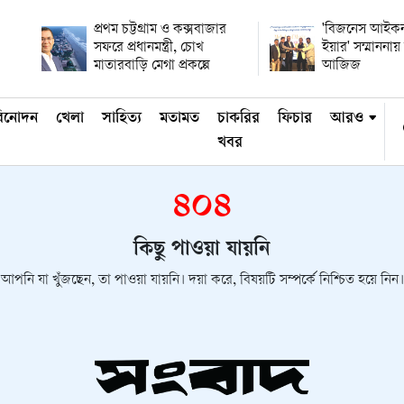
প্রথম চট্টগ্রাম ও কক্সবাজার
'বিজনেস আইকন
সফরে প্রধানমন্ত্রী, চোখ
ইয়ার' সম্মানন
মাতারবাড়ি মেগা প্রকল্পে
আজিজ
িনোদন
খেলা
সাহিত্য
মতামত
চাকরির
ফিচার
আরও
খবর
৪০৪
কিছু পাওয়া যায়নি
আপনি যা খুঁজছেন, তা পাওয়া যায়নি। দয়া করে, বিষয়টি সম্পর্কে নিশ্চিত হয়ে নিন।