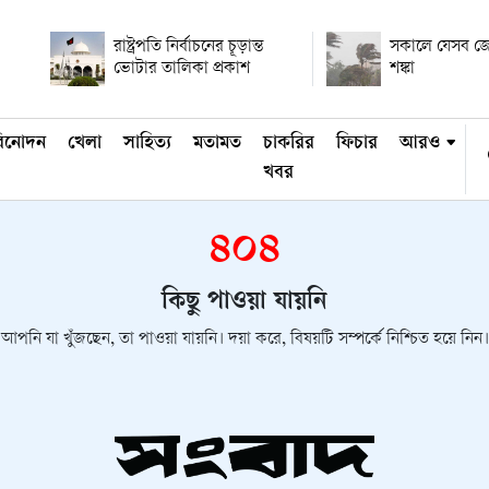
রাষ্ট্রপতি নির্বাচনের চূড়ান্ত
সকালে যেসব জেল
ভোটার তালিকা প্রকাশ
শঙ্কা
িনোদন
খেলা
সাহিত্য
মতামত
চাকরির
ফিচার
আরও
খবর
৪০৪
কিছু পাওয়া যায়নি
আপনি যা খুঁজছেন, তা পাওয়া যায়নি। দয়া করে, বিষয়টি সম্পর্কে নিশ্চিত হয়ে নিন।