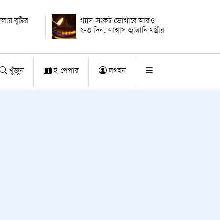
ায় বৃষ্টির
গ্যাস-সংকট ভোগাবে আরও
২-৩ দিন, আশ্বাস জ্বালানি মন্ত্রীর
খুঁজুন
ই-পেপার
লগইন