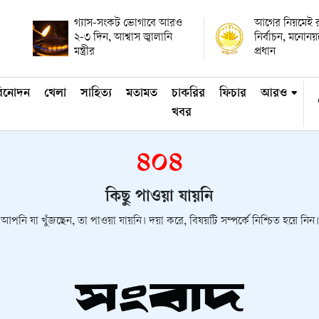
গ্যাস-সংকট ভোগাবে আরও
আগের নিয়মেই রাষ
২-৩ দিন, আশ্বাস জ্বালানি
নির্বাচন, মনোন
মন্ত্রীর
প্রধান
িনোদন
খেলা
সাহিত্য
মতামত
চাকরির
ফিচার
আরও
খবর
৪০৪
কিছু পাওয়া যায়নি
আপনি যা খুঁজছেন, তা পাওয়া যায়নি। দয়া করে, বিষয়টি সম্পর্কে নিশ্চিত হয়ে নিন।