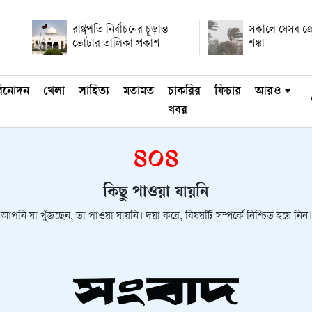
রাষ্ট্রপতি নির্বাচনের চূড়ান্ত
সকালে যেসব জেল
ভোটার তালিকা প্রকাশ
শঙ্কা
িনোদন
খেলা
সাহিত্য
মতামত
চাকরির
ফিচার
আরও
খবর
৪০৪
কিছু পাওয়া যায়নি
আপনি যা খুঁজছেন, তা পাওয়া যায়নি। দয়া করে, বিষয়টি সম্পর্কে নিশ্চিত হয়ে নিন।