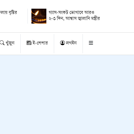
ায় বৃষ্টির
গ্যাস-সংকট ভোগাবে আরও
২-৩ দিন, আশ্বাস জ্বালানি মন্ত্রীর
খুঁজুন
ই-পেপার
লগইন