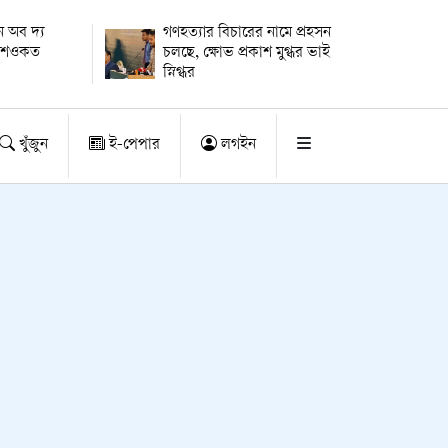
 অব দ্য
গণহত্যার বিচারের নামে প্রহসন
ায় শওকত
চলছে, ক্ষোভ প্রকাশ মুগ্ধর ভাই
স্নিগ্ধর
খুঁজুন
ই-পেপার
লগইন