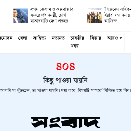
প্রথম চট্টগ্রাম ও কক্সবাজার
'বিজনেস আইকন
সফরে প্রধানমন্ত্রী, চোখ
ইয়ার' সম্মানন
মাতারবাড়ি মেগা প্রকল্পে
আজিজ
িনোদন
খেলা
সাহিত্য
মতামত
চাকরির
ফিচার
আরও
খবর
৪০৪
কিছু পাওয়া যায়নি
আপনি যা খুঁজছেন, তা পাওয়া যায়নি। দয়া করে, বিষয়টি সম্পর্কে নিশ্চিত হয়ে নিন।