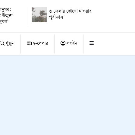
দুঘর:
৬ জেলায় ঝোড়ো হাওয়ার
 উন্মুক্ত
পূর্বাভাস
দুঘর’
খুঁজুন
ই-পেপার
লগইন