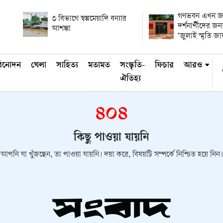
গণভবন এখন জা
৩ বিভাগে স্বল্পমেয়াদি বন্যার
দর্শনার্থীদের জন্য
আশঙ্কা
‘জুলাই স্মৃতি জা
িনোদন
খেলা
সাহিত্য
মতামত
সংস্কৃতি-
ফিচার
আরও
ঐতিহ্য
৪০৪
কিছু পাওয়া যায়নি
আপনি যা খুঁজছেন, তা পাওয়া যায়নি। দয়া করে, বিষয়টি সম্পর্কে নিশ্চিত হয়ে নিন।