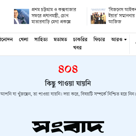
প্রথম চট্টগ্রাম ও কক্সবাজার
'বিজনেস আইকন
সফরে প্রধানমন্ত্রী, চোখ
ইয়ার' সম্মানন
মাতারবাড়ি মেগা প্রকল্পে
আজিজ
িনোদন
খেলা
সাহিত্য
মতামত
চাকরির
ফিচার
আরও
খবর
৪০৪
কিছু পাওয়া যায়নি
আপনি যা খুঁজছেন, তা পাওয়া যায়নি। দয়া করে, বিষয়টি সম্পর্কে নিশ্চিত হয়ে নিন।