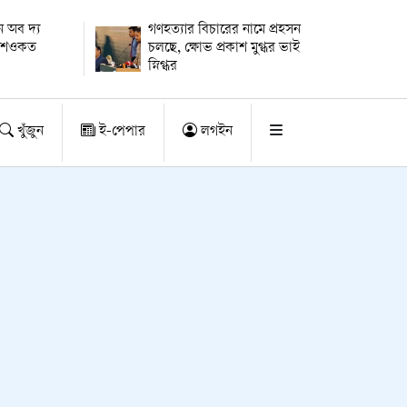
 অব দ্য
গণহত্যার বিচারের নামে প্রহসন
ায় শওকত
চলছে, ক্ষোভ প্রকাশ মুগ্ধর ভাই
স্নিগ্ধর
খুঁজুন
ই-পেপার
লগইন