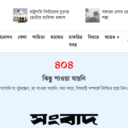
রাষ্ট্রপতি নির্বাচনের চূড়ান্ত
সকালে যেসব জেল
ভোটার তালিকা প্রকাশ
শঙ্কা
িনোদন
খেলা
সাহিত্য
মতামত
চাকরির
ফিচার
আরও
খবর
৪০৪
কিছু পাওয়া যায়নি
আপনি যা খুঁজছেন, তা পাওয়া যায়নি। দয়া করে, বিষয়টি সম্পর্কে নিশ্চিত হয়ে নিন।