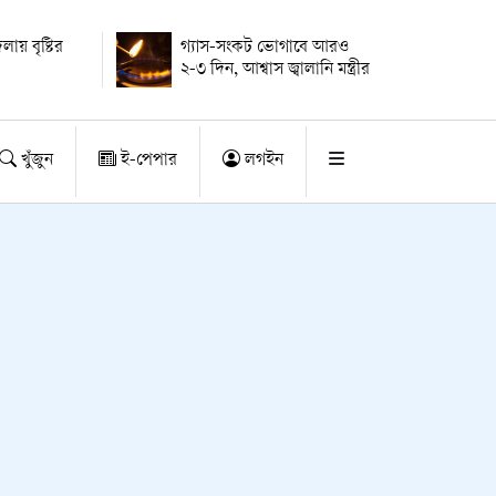
ায় বৃষ্টির
গ্যাস-সংকট ভোগাবে আরও
২-৩ দিন, আশ্বাস জ্বালানি মন্ত্রীর
খুঁজুন
ই-পেপার
লগইন