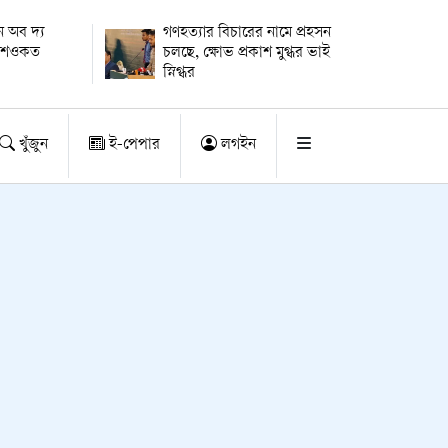
 অব দ্য
গণহত্যার বিচারের নামে প্রহসন
ায় শওকত
চলছে, ক্ষোভ প্রকাশ মুগ্ধর ভাই
স্নিগ্ধর
খুঁজুন
ই-পেপার
লগইন