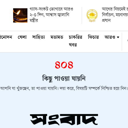
গ্যাস-সংকট ভোগাবে আরও
আগের নিয়মেই রাষ
২-৩ দিন, আশ্বাস জ্বালানি
নির্বাচন, মনোন
মন্ত্রীর
প্রধান
িনোদন
খেলা
সাহিত্য
মতামত
চাকরির
ফিচার
আরও
খবর
৪০৪
কিছু পাওয়া যায়নি
আপনি যা খুঁজছেন, তা পাওয়া যায়নি। দয়া করে, বিষয়টি সম্পর্কে নিশ্চিত হয়ে নিন।