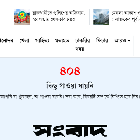
রাজধানীতে পুলিশের অভিযান,
মেঘলা আকাশ ও
২৪ ঘণ্টায় গ্রেফতার ৪৮৫
: আজকের পূর্ব
িনোদন
খেলা
সাহিত্য
মতামত
চাকরির
ফিচার
আরও
খবর
৪০৪
কিছু পাওয়া যায়নি
আপনি যা খুঁজছেন, তা পাওয়া যায়নি। দয়া করে, বিষয়টি সম্পর্কে নিশ্চিত হয়ে নিন।