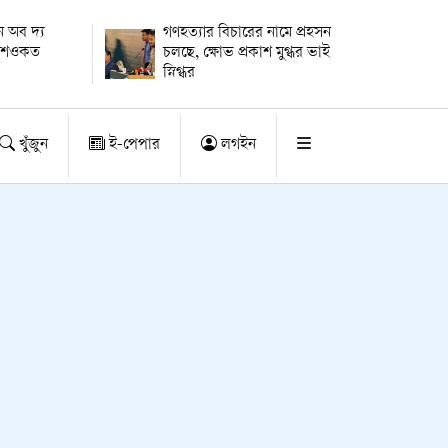
 অব দ্য
গণহত্যার বিচারের নামে প্রহসন
ায় শওকত
চলছে, ক্ষোভ প্রকাশ মুগ্ধর ভাই
স্নিগ্ধর
খুঁজুন
ই-পেপার
লগইন