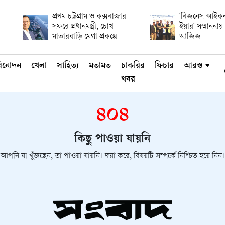
প্রথম চট্টগ্রাম ও কক্সবাজার
'বিজনেস আইকন
সফরে প্রধানমন্ত্রী, চোখ
ইয়ার' সম্মানন
মাতারবাড়ি মেগা প্রকল্পে
আজিজ
িনোদন
খেলা
সাহিত্য
মতামত
চাকরির
ফিচার
আরও
খবর
৪০৪
কিছু পাওয়া যায়নি
আপনি যা খুঁজছেন, তা পাওয়া যায়নি। দয়া করে, বিষয়টি সম্পর্কে নিশ্চিত হয়ে নিন।