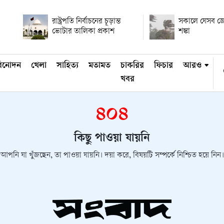
রাষ্ট্রপতি নির্বাচনের চূড়ান্ত
সকালে যেসব জেল
ভোটার তালিকা প্রকাশ
শঙ্কা
িনোদন
খেলা
সাহিত্য
মতামত
চাকরির
ফিচার
আরও
খবর
৪০৪
কিছু পাওয়া যায়নি
আপনি যা খুঁজছেন, তা পাওয়া যায়নি। দয়া করে, বিষয়টি সম্পর্কে নিশ্চিত হয়ে নিন।