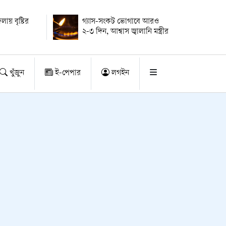
ায় বৃষ্টির
গ্যাস-সংকট ভোগাবে আরও
২-৩ দিন, আশ্বাস জ্বালানি মন্ত্রীর
খুঁজুন
ই-পেপার
লগইন