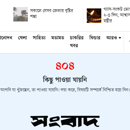
গ্যাস-সংকট ভ
সকালে যেসব জেলায় বৃষ্টির
২-৩ দিন, আশ্বাস
শঙ্কা
মন্ত্রীর
িনোদন
খেলা
সাহিত্য
মতামত
চাকরির
ফিচার
আরও
খবর
৪০৪
কিছু পাওয়া যায়নি
আপনি যা খুঁজছেন, তা পাওয়া যায়নি। দয়া করে, বিষয়টি সম্পর্কে নিশ্চিত হয়ে নিন।