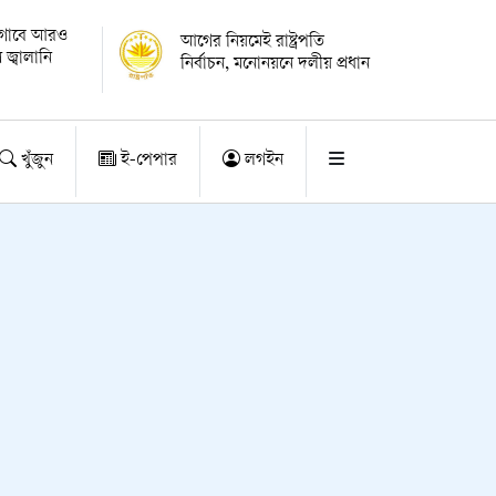
োগাবে আরও
আগের নিয়মেই রাষ্ট্রপতি
 জ্বালানি
নির্বাচন, মনোনয়নে দলীয় প্রধান
খুঁজুন
ই-পেপার
লগইন