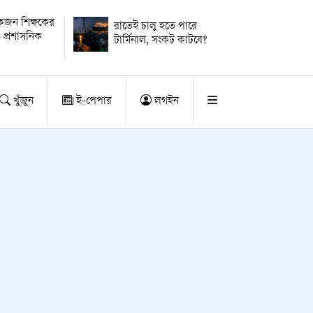
কজন শিক্ষকের
রাতেই চালু হতে পারে
 প্রশাসনিক
টার্মিনাল, সংকট কাটবে?
খুঁজুন
ই-পেপার
লগইন